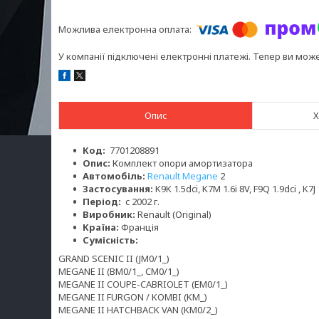
У компанії підключені електронні платежі. Тепер ви мож
Опис
Х
Код:
7701208891
Опис:
Комплект опори амортизатора
Автомобіль:
Renault Megane
2
Застосування:
K9K 1.5dci, K7M 1.6i 8V, F9Q 1.9dci , K7J 
Період:
c 2002 г.
Виробник:
Renault (Original)
Країна:
Франція
Сумісність:
GRAND SCENIC II (JM0/1_)
MEGANE II (BM0/1_, CM0/1_)
MEGANE II COUPE-CABRIOLET (EM0/1_)
MEGANE II FURGON / KOMBI (KM_)
MEGANE II HATCHBACK VAN (KM0/2_)