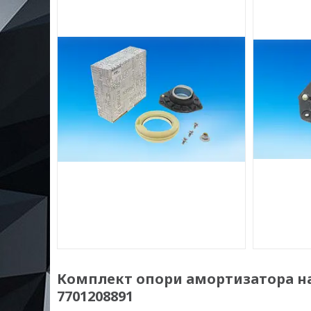
Комплект опори амортизатора на R
7701208891