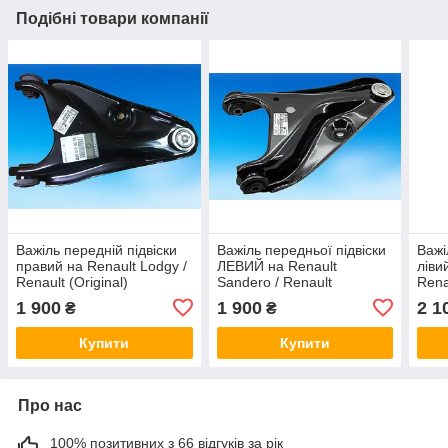
Подібні товари компанії
Важіль передній підвіски
Важіль передньої підвіски
Важі
правий на Renault Lodgy /
ЛЕВИЙ на Renault
ліви
Renault (Original)
Sandero / Renault
Rena
545001064R
(Original) 545011362R
Rena
1 900
1 900
2 1
₴
₴
545
Купити
Купити
Про нас
100% позитивних з 66 відгуків за рік