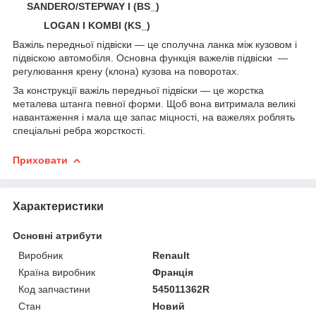
SANDERO/STEPWAY I (BS_)
LOGAN I KOMBI (KS_)
Важіль передньої підвіски — це сполучна ланка між кузовом і
підвіскою автомобіля. Основна функція важелів підвіски —
регулювання крену (клона) кузова на поворотах.
За конструкції важіль передньої підвіски — це жорстка
металева штанга певної форми. Щоб вона витримала великі
навантаження і мала ще запас міцності, на важелях роблять
спеціальні ребра жорсткості.
Приховати
Характеристики
Основні атрибути
Виробник
Renault
Країна виробник
Франція
Код запчастини
545011362R
Стан
Новий