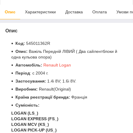
Опис
Характеристики
Доставка
Оплата
Умови п
Опис
Код:
545011362R
Опис:
Важіль Передній ЛІВИЙ ( Два сайлентблоки й
одна кульова опора)
Автомобіль:
Renault Logan
Період
: c 2004 г.
Застосування:
1.4i 8V; 1.6і 8V.
Виробник:
Renault(Original)
Країна реєстрації бренда:
Франція
Сумісність:
LOGAN (LS_)
LOGAN EXPRESS (FS_)
LOGAN MCV (KS_)
LOGAN PICK-UP (US_)