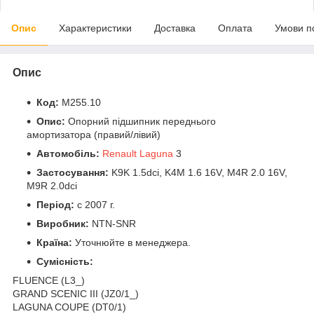
Опис
Характеристики
Доставка
Оплата
Умови п
Опис
Код:
M255.10
Опис:
Опорний підшипник переднього
амортизатора (правий/лівий)
Автомобіль:
Renault Laguna
3
Застосування:
K9K 1.5dci, K4M 1.6 16V, M4R 2.0 16V,
M9R 2.0dci
Період:
c 2007 г.
Виробник:
NTN-SNR
Країна:
Уточнюйте в менеджера.
Сумісність:
FLUENCE (L3_)
GRAND SCENIC III (JZ0/1_)
LAGUNA COUPE (DT0/1)