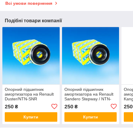
Всі умови повернення
Подібні товари компанії
Опорний підшипник
Опорний підшипник
Опо
амортизатора на Renault
амортизатора на Renault
амор
Duster/NTN-SNR
Sandero Stepway / NTN-
Kan
(Франція) M255.04
SNR (Франція) M255.04
(Фра
250
250
250
₴
₴
Купити
Купити