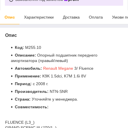
Опис
Характеристики
Доставка
Оплата
Умови п
Опис
Код:
M255.10
Описание:
Опорный подшипник переднего
амортизатора (правый/левый)
Автомобиль:
Renault Megane
3/ Fluence
Применение:
K9K 1.5dci, K7M 1.6i 8V
Период:
c 2008 г.
Производитель:
NTN-SNR
Страна:
Уточняйте у менеджера.
Совместимость:
FLUENCE (L3_)
GRAND SCENIC III (JZ0/1_)