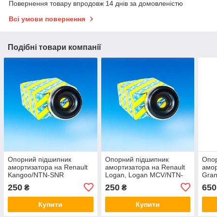
Повернення товару впродовж 14 днів за домовленістю
Всі умови повернення
Подібні товари компанії
Опорний підшипник
Опорний підшипник
Опо
амортизатора на Renault
амортизатора на Renault
амор
Kangoo/NTN-SNR
Logan, Logan MCV/NTN-
Gran
(Франція) M255.04
SNR (Франція) M255.04
(Фра
250
250
650
₴
₴
Купити
Купити