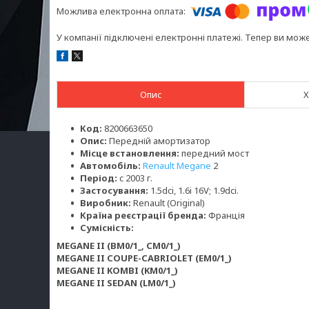
У компанії підключені електронні платежі. Тепер ви мож
Опис
Х
Код:
8200663650
Опис:
Передній амортизатор
Місце встановлення:
передний мост
Автомобіль:
Renault Megane
2
Період:
c 2003 г.
Застосування:
1.5dci, 1.6i 16V; 1.9dci.
Виробник:
Renault (Original)
Країна реєстрації бренда:
Франція
Сумісність:
MEGANE II (BM0/1_, CM0/1_)
MEGANE II COUPE-CABRIOLET (EM0/1_)
MEGANE II KOMBI (KM0/1_)
MEGANE II SEDAN (LM0/1_)