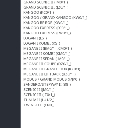
GRAND SCENIC II (JM0/1_)
GRAND SCENIC III (JZ0/1_)
KANGOO (KC0/1_)
KANGOO / GRAND KANGOO (KW0/1_)
KANGOO BE BOP (KW0/1_)
KANGOO EXPRESS (FC0/1_)
KANGOO EXPRESS (FW0/1_)
LOGAN I (LS_)
LOGAN I KOMBI (KS_)
MEGANE II (BM0/1_, CM0/1_)
MEGANE II KOMBI (KM0/1_)
MEGANE II SEDAN (LM0/1_)
MEGANE III COUPE (DZ0/1_)
MEGANE III GRANDTOUR (KZ0/1)
MEGANE III LIFTBACK (BZ0/1_)
MODUS / GRAND MODUS (F/JP0_)
SANDERO/STEPWAY II (B8_)
SCENIC II (JM0/1_)
SCENIC III (JZ0/1_)
THALIA II (LU1/2_)
TWINGO II (CN0_)