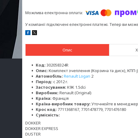
У компанії підключені електронні платежі. Тепер ви мож
Опис
Х
Код:
302058324R
Опис:
Комплект зчеплення (Корзина та диск), КПП-
Автомобіль:
Renault Logan
2
Період:
c 2012 г.
Застосування:
K9K 1.5dci
Виробник:
Renault (Original)
Країна:
Франція
Країна-виробник товару:
Уточнюйте в менедже
Крос код:
7711368167, 7701478779, 7701476180
Сумісність:
DOKKER
DOKKER EXPRESS
DUSTER