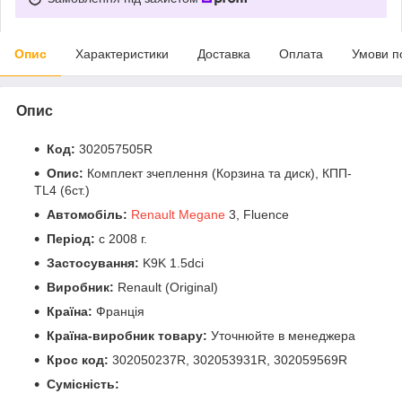
Опис
Характеристики
Доставка
Оплата
Умови п
Опис
Код:
302057505R
Опис:
Комплект зчеплення (Корзина та диск), КПП-
TL4 (6ст.)
Автомобіль:
Renault Megane
3, Fluence
Період:
c 2008 г.
Застосування:
K9K 1.5dci
Виробник:
Renault (Original)
Країна:
Франція
Країна-виробник товару:
Уточнюйте в менеджера
Крос код:
302050237R, 302053931R, 302059569R
Сумісність: