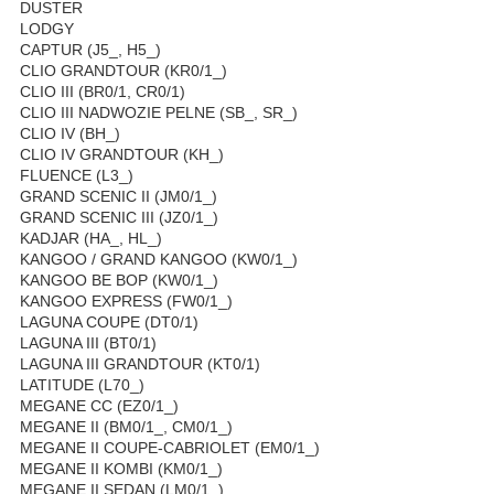
DUSTER
LODGY
CAPTUR (J5_, H5_)
CLIO GRANDTOUR (KR0/1_)
CLIO III (BR0/1, CR0/1)
CLIO III NADWOZIE PELNE (SB_, SR_)
CLIO IV (BH_)
CLIO IV GRANDTOUR (KH_)
FLUENCE (L3_)
GRAND SCENIC II (JM0/1_)
GRAND SCENIC III (JZ0/1_)
KADJAR (HA_, HL_)
KANGOO / GRAND KANGOO (KW0/1_)
KANGOO BE BOP (KW0/1_)
KANGOO EXPRESS (FW0/1_)
LAGUNA COUPE (DT0/1)
LAGUNA III (BT0/1)
LAGUNA III GRANDTOUR (KT0/1)
LATITUDE (L70_)
MEGANE CC (EZ0/1_)
MEGANE II (BM0/1_, CM0/1_)
MEGANE II COUPE-CABRIOLET (EM0/1_)
MEGANE II KOMBI (KM0/1_)
MEGANE II SEDAN (LM0/1_)