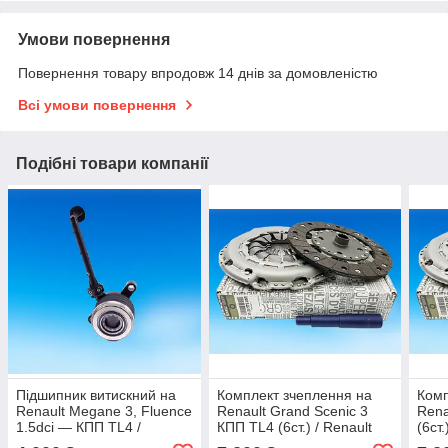
Умови повернення
Повернення товару впродовж 14 днів за домовленістю
Всі умови повернення
Подібні товари компанії
Підшипник витискний на
Комплект зчеплення на
Комп
Renault Megane 3, Fluence
Renault Grand Scenic 3
Rena
1.5dci — КПП TL4 /
КПП TL4 (6ст.) / Renault
(6ст.
Renault (Original)
(Original) 302057505R
302