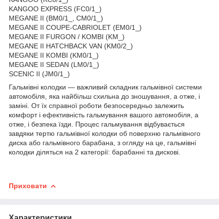
KANGOO EXPRESS (FC0/1_)
MEGANE II (BM0/1_, CM0/1_)
MEGANE II COUPE-CABRIOLET (EM0/1_)
MEGANE II FURGON / KOMBI (KM_)
MEGANE II HATCHBACK VAN (KM0/2_)
MEGANE II KOMBI (KM0/1_)
MEGANE II SEDAN (LM0/1_)
SCENIC II (JM0/1_)
Гальмівні колодки — важливий складник гальмівної системи
автомобіля, яка найбільш схильна до зношування, а отже, і
заміні. От їх справної роботи безпосередньо залежить
комфорт і ефективність гальмування вашого автомобіля, а
отже, і безпека їзди. Процес гальмування відбувається
завдяки тертю гальмівної колодки об поверхню гальмівного
диска або гальмівного барабана, з огляду на це, гальмівні
колодки діляться на 2 категорії: барабанні та дискові.
Приховати
Характеристики