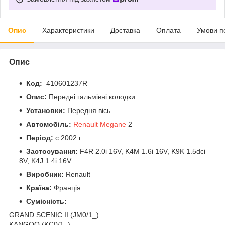
Опис
Характеристики
Доставка
Оплата
Умови п
Опис
Код:
410601237R
Опис:
Передні гальмівні колодки
Установки:
Передня вісь
Автомобіль:
Renault Megane
2
Період:
c 2002 г.
Застосування:
F4R 2.0i 16V, K4M 1.6i 16V, K9K 1.5dci
8V, K4J 1.4i 16V
Виробник:
Renault
Країна:
Франція
Сумісність:
GRAND SCENIC II (JM0/1_)
KANGOO (KC0/1_)