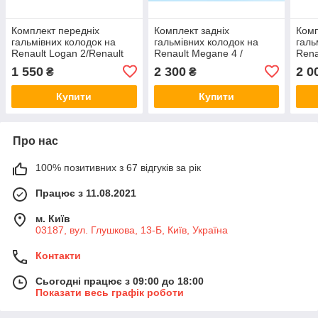
Комплект передніх
Комплект задніх
Комп
гальмівних колодок на
гальмівних колодок на
галь
Renault Logan 2/Renault
Renault Megane 4 /
Rena
Original 410602581R
Renault Original
Rena
1 550
2 300
2 0
₴
₴
440608235R
410
Купити
Купити
Про нас
100% позитивних з 67 відгуків за рік
Працює з 11.08.2021
м. Київ
03187, вул. Глушкова, 13-Б, Київ, Україна
Контакти
Сьогодні працює з 09:00 до 18:00
Показати весь графік роботи