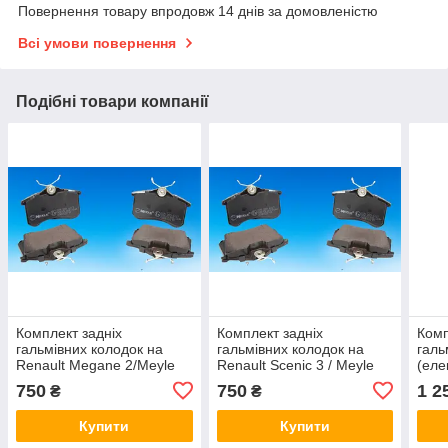
Повернення товару впродовж 14 днів за домовленістю
Всі умови повернення
Подібні товари компанії
Комплект задніх
Комплект задніх
Комп
гальмівних колодок на
гальмівних колодок на
галь
Renault Megane 2/Meyle
Renault Scenic 3 / Meyle
(еле
025 2091117
025 2091117
Rena
750
750
1 2
₴
₴
025 
Купити
Купити