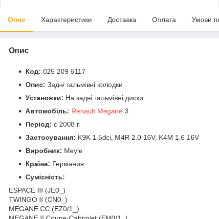
Опис
Характеристики
Доставка
Оплата
Умови п
Опис
Код:
025 209 6117
Опис:
Задні гальмівні колодки
Установки:
На задні гальмівні диски
Автомобіль:
Renault Megane
3
Період:
c 2008 г.
Застосування:
K9K 1.5dci, M4R 2.0 16V, K4M 1.6 16V
Виробник:
Meyle
Країна:
Германия
Сумісність:
ESPACE III (JE0_)
TWINGO II (CN0_)
MEGANE CC (EZ0/1_)
MEGANE II Coupe-Cabriolet (EM0/1_)