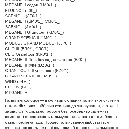
MEGANE II седан (LM0/1_)
FLUENCE (L30_)
SCÉNIC III (JZ0/1_)
MEGANE II (BM0/1_, CM0/1_)
SCENIC II (JM0/1_)
MEGANE II Grandtour (KM0/1_)
GRAND SCENIC II (JM0/1_)
MODUS / GRAND MODUS (F/JP0_)
CLIO III (BR0/1, CR0/1)
CLIO Grandtour (KR0/1_)
MEGANE III Похибка задня частина (BZ0_)
MEGANE III купе (DZ0/1_)
GRAN TOUR III універсал (KZ0/1)
GRAND SCÉNIC III (JZ0/1_)
WIND (E4M_)
CLIO IV (BH_)
MEGANE IV
Гальмівні колодки — важливий складник гальмівної системи
автомобіля, яка найбільш схильна до зношування, а отже, і
заміні. От їх справної роботи безпосередньо залежить
комфорт і ефективність гальмування вашого автомобіля, а
отже, і безпека їзди. Процес гальмування відбувається
завдяки тертю гальмівної колодки об поверхню гальмівного