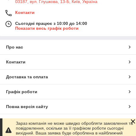
03187, вул. Глушкова, 13-Б, Київ, Україна
Контакти
Сьогодні працює з 10:00 до 14:00
Показати весь графік роботи
Про нас
Контакти
Доставка та оплата
Графік роботи
Повна версія сайту
Сайт створено на маркетплейсі
Prom.ua
Зараз компанія не може швидко обробляти замовлення та
повідомлення, оскільки за її графіком роботи сьогодні
вихідний. Ваша заявка буде оброблена в найближчий