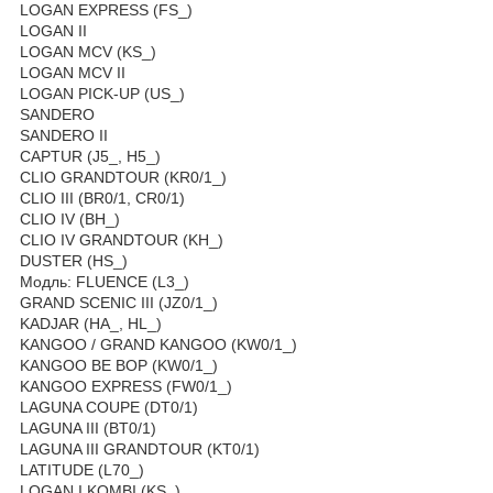
LOGAN EXPRESS (FS_)
LOGAN II
LOGAN MCV (KS_)
LOGAN MCV II
LOGAN PICK-UP (US_)
SANDERO
SANDERO II
CAPTUR (J5_, H5_)
CLIO GRANDTOUR (KR0/1_)
CLIO III (BR0/1, CR0/1)
CLIO IV (BH_)
CLIO IV GRANDTOUR (KH_)
DUSTER (HS_)
Модль: FLUENCE (L3_)
GRAND SCENIC III (JZ0/1_)
KADJAR (HA_, HL_)
KANGOO / GRAND KANGOO (KW0/1_)
KANGOO BE BOP (KW0/1_)
KANGOO EXPRESS (FW0/1_)
LAGUNA COUPE (DT0/1)
LAGUNA III (BT0/1)
LAGUNA III GRANDTOUR (KT0/1)
LATITUDE (L70_)
LOGAN I KOMBI (KS_)