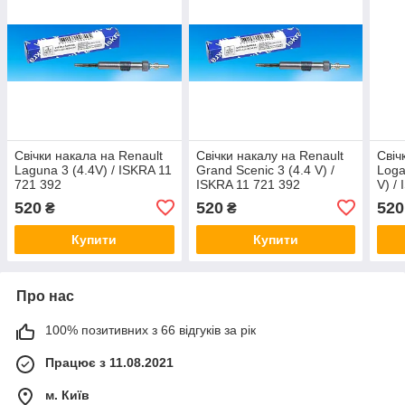
Свічки накала на Renault
Свічки накалу на Renault
Свіч
Laguna 3 (4.4V) / ISKRA 11
Grand Scenic 3 (4.4 V) /
Loga
721 392
ISKRA 11 721 392
V) /
520
520
520
₴
₴
Купити
Купити
Про нас
100% позитивних з 66 відгуків за рік
Працює з 11.08.2021
м. Київ