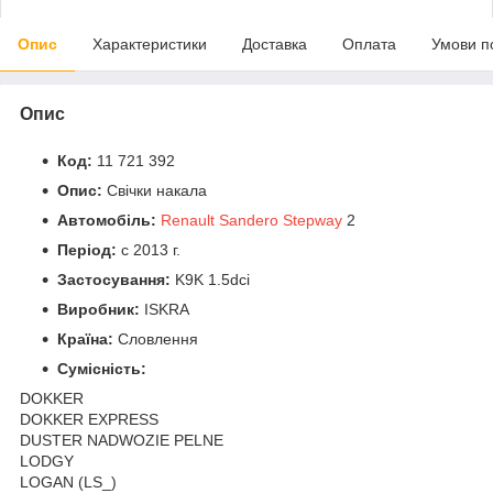
Опис
Характеристики
Доставка
Оплата
Умови п
Опис
Код:
11 721 392
Опис:
Свічки накала
Автомобіль:
Renault Sandero Stepway
2
Період:
c 2013 г.
Застосування:
K9K 1.5dci
Виробник:
ISKRA
Країна:
Словлення
Сумісність:
DOKKER
DOKKER EXPRESS
DUSTER NADWOZIE PELNE
LODGY
LOGAN (LS_)