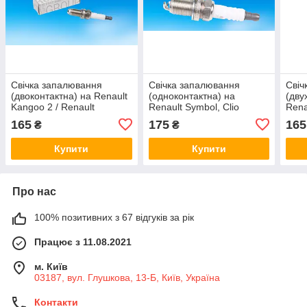
Свічка запалювання
Свічка запалювання
Свіч
(двоконтактна) на Renault
(одноконтактна) на
(дву
Kangoo 2 / Renault
Renault Symbol, Clio
Rena
(Original) 7700500168
K4M/Renault (Original)
(Ori
165
175
165
₴
₴
7700500155
Купити
Купити
Про нас
100% позитивних з 67 відгуків за рік
Працює з 11.08.2021
м. Київ
03187, вул. Глушкова, 13-Б, Київ, Україна
Контакти