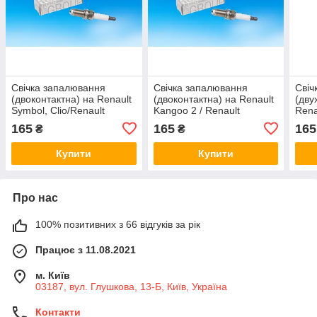
Свічка запалювання
Свічка запалювання
Свіч
(двоконтактна) на Renault
(двоконтактна) на Renault
(дву
Symbol, Clio/Renault
Kangoo 2 / Renault
Rena
(Original) 7700500168
(Original) 7700500168
(Ori
165
165
165
₴
₴
Купити
Купити
Про нас
100% позитивних з 66 відгуків за рік
Працює з 11.08.2021
м. Київ
03187, вул. Глушкова, 13-Б, Київ, Україна
Контакти