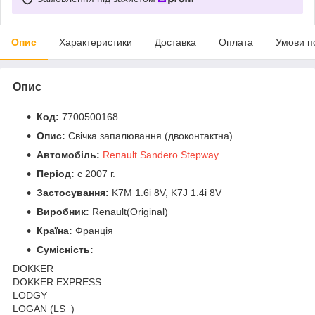
Опис
Характеристики
Доставка
Оплата
Умови п
Опис
Код:
7700500168
Опис:
Свічка запалювання (двоконтактна)
Автомобіль:
Renault Sandero Stepway
Період:
c 2007 г.
Застосування:
K7M 1.6i 8V, K7J 1.4i 8V
Виробник:
Renault(Original)
Країна:
Франція
Сумісність:
DOKKER
DOKKER EXPRESS
LODGY
LOGAN (LS_)