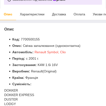
Опис
Характеристики
Доставка
Оплата
Умови п
Опис
Код:
7700500155
Опис:
Свічка запалювання (одноконтактна)
Автомобіль:
Renault Symbol, Clio
Період:
c 2001 г.
Застосування:
K4M 1.6i 16V
Виробник:
Renault(Original)
Країна:
Франція
Сумісність:
DOKKER
DOKKER EXPRESS
DUSTER
LODGY