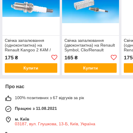
Свічка запалювання
Свічка запалювання
Свіч
(одноконтактна) на
(двоконтактна) на Renault
(одн
Renault Kangoo 2 K4M /
Symbol, Clio/Renault
Rena
Renault (Original)
(Original) 7700500168
Rena
175
165
175
₴
₴
7700500155
770
Купити
Купити
Про нас
100% позитивних з 67 відгуків за рік
Працює з 11.08.2021
м. Київ
03187, вул. Глушкова, 13-Б, Київ, Україна