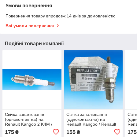
Умови повернення
Повернення товару впродовж 14 днів за домовленістю
Всі умови повернення
Подібні товари компанії
Свічка запалювання
Свічка запалювання
Свіч
(одноконтактна) на
(одноконтактна) на
(одн
Renault Kangoo 2 K4M /
Renault Kangoo / Renault
Rena
Renault (Original)
(Original) 7700500180
Rena
175
155
175
₴
₴
7700500155
770