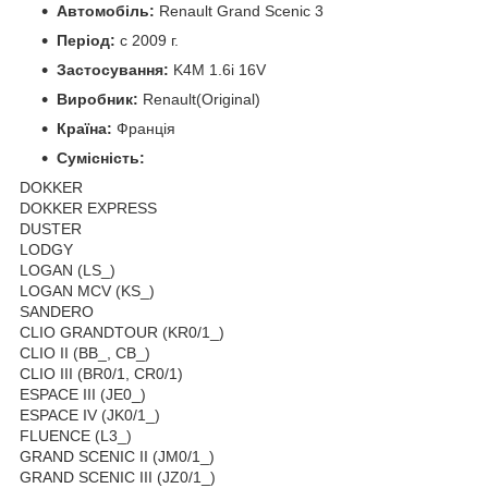
Автомобіль:
Renault Grand Scenic 3
Період:
c 2009 г.
Застосування:
K4M 1.6i 16V
Виробник:
Renault(Original)
Країна:
Франція
Сумісність:
DOKKER
DOKKER EXPRESS
DUSTER
LODGY
LOGAN (LS_)
LOGAN MCV (KS_)
SANDERO
CLIO GRANDTOUR (KR0/1_)
CLIO II (BB_, CB_)
CLIO III (BR0/1, CR0/1)
ESPACE III (JE0_)
ESPACE IV (JK0/1_)
FLUENCE (L3_)
GRAND SCENIC II (JM0/1_)
GRAND SCENIC III (JZ0/1_)