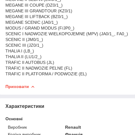
MEGANE III COUPE (DZ0/1_)
MEGANE III GRANDTOUR (KZ0/1)
MEGANE III LIFTBACK (BZ0/1_)
MEGANE SCENIC (JA0/1_)
MODUS / GRAND MODUS (F/JP0_)
SCENIC I NADWOZIE WIELKOPOJEMNE (MPV) (JA0/1_, FA0_)
SCENIC II (JM0/1_)
SCENIC III (JZ0/1_)
THALIA I (LB_)
THALIA II (LU1/2_)
TRAFIC II AUTOBUS (JL)
TRAFIC II NADWOZIE PELNE (FL)
TRAFIC II PLATFORMA / PODWOZIE (EL)
Приховати
Характеристики
Основні
Виробник
Renault
Країна виробник
Франція