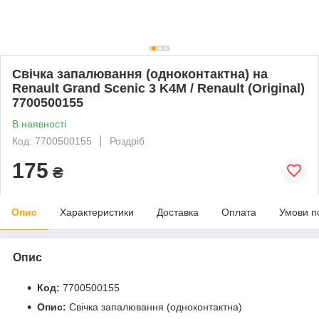
Свічка запалювання (одноконтактна) на
Renault Grand Scenic 3 K4M / Renault (Original)
7700500155
В наявності
Код: 7700500155
Роздріб
175
₴
Опис
Характеристики
Доставка
Оплата
Умови п
Опис
Код:
7700500155
Опис:
Свічка запалювання (одноконтактна)