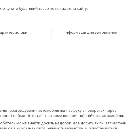
ете купити будь-який товар не покидаючи сайту.
арактеристики
Інформація для замовлення
енів і розгойдування автомобіля під час руху в поворотах через
рної стійкості) зі стабілізатором поперечної стійкості автомобіля.
юбитель може знайти досить недорогі, але досить якісні запчастини.
ацює в 97 країнах світу. Більшість запчастин, що постачаються,