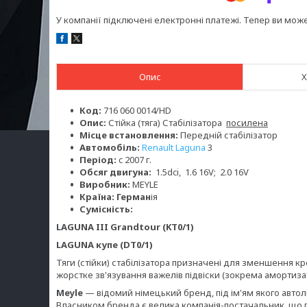
У компанії підключені електронні платежі. Тепер ви мож
Опис
Х
Код:
716 060 0014/HD
Опис:
Стійка (тяга) Стабілізатора
посилена
Місце встановлення:
Передній стабілізатор
Автомобіль:
Renault Laguna
3
Період:
c 2007 г.
Обсяг двигуна:
1.5dci, 1.6 16V; 2.0 16V
Виробник:
MEYLE
Країна: Герман
ія
Сумісність:
LAGUNA III Grandtour (KT0/1)
LAGUNA купе (DT0/1)
Тяги (стійки) стабілізатора призначені для зменшення кр
жорстке зв'язування важелів підвіски (зокрема амортизато
Meyle
— відомий німецький бренд, під ім'ям якого автол
Власником бренда є велика компанія-постачальник, що пр