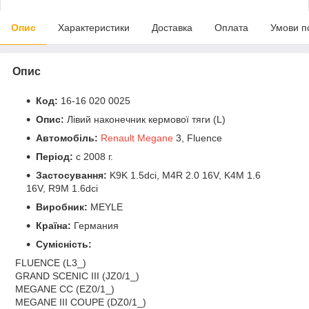
Опис
Характеристики
Доставка
Оплата
Умови п
Опис
Код:
16-16 020 0025
Опис:
Лівий наконечник кермової тяги (L)
Автомобіль:
Renault Megane
3, Fluence
Період:
c 2008 г.
Застосування:
K9K 1.5dci, M4R 2.0 16V, K4M 1.6
16V, R9M 1.6dci
Виробник:
MEYLE
Країна:
Германия
Сумісність:
FLUENCE (L3_)
GRAND SCENIC III (JZ0/1_)
MEGANE CC (EZ0/1_)
MEGANE III COUPE (DZ0/1_)