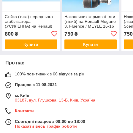
Стійка (тяга) переднього
Наконечник кермової тяги
Нако
стабілізатора
(лівий) на Renault Megane
(лів
(УСИЛЕННА) на Renault
3, Fluence / MEYLE 16-16
Scen
Scenic 2 / MEYLE 16-16
020 0025
020 
800
750
750
₴
₴
060 0004/HD
Купити
Купити
Про нас
100% позитивних з 66 відгуків за рік
Працює з 11.08.2021
м. Київ
03187, вул. Глушкова, 13-Б, Київ, Україна
Контакти
Сьогодні працює з 09:00 до 18:00
Показати весь графік роботи