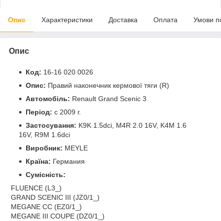
Опис
Характеристики
Доставка
Оплата
Умови п
Опис
Код:
16-16 020 0026
Опис:
Правий наконечник кермової тяги (R)
Автомобіль:
Renault Grand Scenic 3
Період:
c 2009 г.
Застосування:
K9K 1.5dci, M4R 2.0 16V, K4M 1.6
16V, R9M 1.6dci
Виробник:
MEYLE
Країна:
Германия
Сумісність:
FLUENCE (L3_)
GRAND SCENIC III (JZ0/1_)
MEGANE CC (EZ0/1_)
MEGANE III COUPE (DZ0/1_)