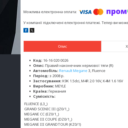
У компанії підключені електронні платежі. Тепер ви мож
Опис
Х
Код:
16-16 020 0026
Опис:
Правий наконечник кермової тяги (R)
Автомобіль:
Renault Megane
3, Fluence
Період:
з 2008 р.
Застосування:
K9K 1.5dci, M4R 2.0 16V, K4M 1.6 16V
Виробник:
MEYLE
Країна:
Германия
Сумісність:
FLUENCE (L3_)
GRAND SCENIC III (JZ0/1_)
MEGANE CC (EZ0/1_)
MEGANE III COUPE (DZ0/1_)
MEGANE III GRANDTOUR (KZ0/1)