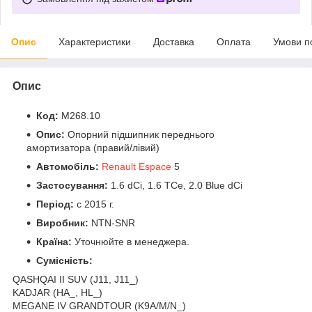
Опис
Характеристики
Доставка
Оплата
Умови п
Опис
Код:
M268.10
Опис:
Опорний підшипник переднього
амортизатора (правий/лівий)
Автомобіль:
Renault Espace
5
Застосування:
1.6 dCi, 1.6 TCe, 2.0 Blue dCi
Період:
c 2015 г.
Виробник:
NTN-SNR
Країна:
Уточнюйте в менеджера.
Сумісність:
QASHQAI II SUV (J11, J11_)
KADJAR (HA_, HL_)
MEGANE IV GRANDTOUR (K9A/M/N_)