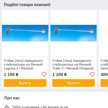
Подібні товари компанії
Стійка (тяга) переднього
Стійка (тяга) переднього
Стій
стабілізатора на Renault
стабілізатора на Renault
стаб
Laguna 2 / Renault
Trafic 2 / Renault (Original)
Sand
(Original) 8200661217
8200661217
(Ori
1 100
1 100
300
₴
₴
Купити
Купити
Про нас
100% позитивних з 66 відгуків за рік