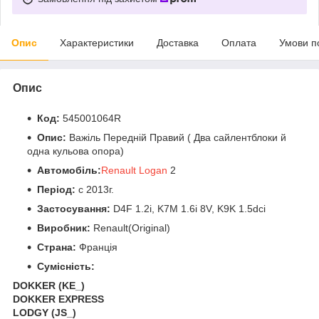
Опис
Характеристики
Доставка
Оплата
Умови п
Опис
Код:
545001064R
Опис:
Важіль Передній Правий ( Два сайлентблоки й
одна кульова опора)
Автомобіль:
Renault Logan
2
Період:
c 2013г.
Застосування:
D4F 1.2i, K7M 1.6i 8V, K9K 1.5dci
Виробник:
Renault(Original)
Страна:
Франція
Сумісність:
DOKKER (KE_)
DOKKER EXPRESS
LODGY (JS_)