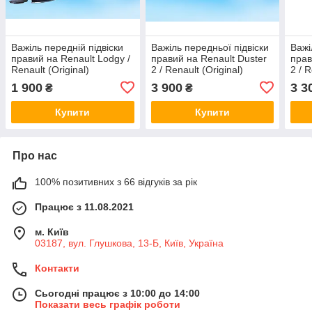
Важіль передній підвіски
Важіль передньої підвіски
Важі
правий на Renault Lodgy /
правий на Renault Duster
прав
Renault (Original)
2 / Renault (Original)
2 / R
545001064R
545040280R
545
1 900
3 900
3 3
₴
₴
Купити
Купити
Про нас
100% позитивних з 66 відгуків за рік
Працює з 11.08.2021
м. Київ
03187, вул. Глушкова, 13-Б, Київ, Україна
Контакти
Сьогодні працює з 10:00 до 14:00
Показати весь графік роботи