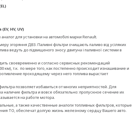
EL)
EV, HV, UV)
 аналог для установки на автомобілі марки Renault.
меру згоряння ДВЗ. Паливні фільтри очищають паливо від усіляких
алива ведуть до підвищеного зносу двигуна і паливної системи в
одить своевременно и согласно сервисных рекомендаций
00 км), т.к. по мере того, как постепенно происходит изнашивание и
противление проходящему через него топлива вырастает
ильтра позволяет избавиться от многих неприятностей. Для
а наличие фильтра и вовсе обязательно: пропускное сечение их
азывается на работе мотора.
нальные, а также качественные аналоги топливных фильтров, которые
ия ТО, обеспечат долгую жизнь железному сердцу Вашего авто.