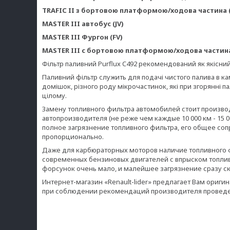
TRAFIC II з бортовою платформою/ходова частина (
MASTER III автобус (JV)
MASTER III Фургон (FV)
MASTER III c бортовою платформою/ходова частина (
Фільтр паливний Purflux C492 рекомендований як якісний
Паливний фільтр служить для подачі чистого палива в ка
домішок, різного роду мікрочастинок, які при згорянні п
цілому.
Замену топливного фильтра автомобилей стоит произв
автопроизводителя (не реже чем каждые 10 000 км - 15 0
полное загрязнение топливного фильтра, его общее со
пропорционально.
Даже для карбюраторных моторов наличие топливного ф
современных бензиновых двигателей с впрыском топлив
форсунок очень мало, и малейшее загрязнение сразу ск
Интернет-магазин «Renault-lider» предлагает Вам ориги
при соблюдении рекомендаций производителя проведен