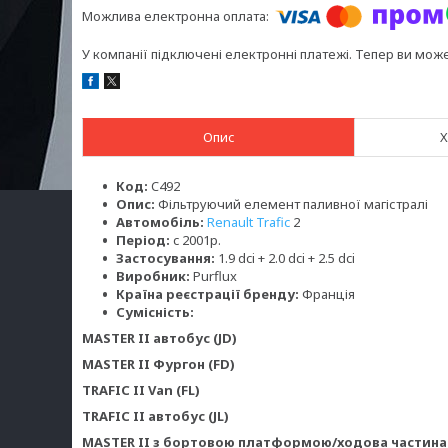
У компанії підключені електронні платежі. Тепер ви мож
Опис
Х
Код:
C492
Опис:
Фільтруючий елемент паливної магістралі
Автомобіль:
Renault Trafic
2
Період:
c 2001р.
Застосування:
1.9 dci + 2.0 dci + 2.5 dci
Виробник:
Purflux
Країна реєстрації бренду:
Франція
Сумісність:
MASTER II автобус (JD)
MASTER II Фургон (FD)
TRAFIC II Van (FL)
TRAFIC II автобус (JL)
MASTER II з бортовою платформою/ходова частина