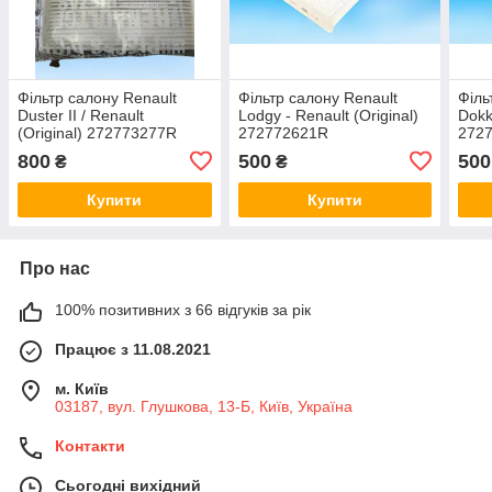
Фільтр салону Renault
Фільтр салону Renault
Філь
Duster II / Renault
Lodgy - Renault (Original)
Dokk
(Original) 272773277R
272772621R
272
800
500
500
₴
₴
Купити
Купити
Про нас
100% позитивних з 66 відгуків за рік
Працює з 11.08.2021
м. Київ
03187, вул. Глушкова, 13-Б, Київ, Україна
Контакти
Сьогодні вихідний