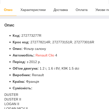
Опис
Характеристики
Доставка
Оплата
Умови п
Опис
Код:
272773277R
Крос код:
272778214R, 272773151R, 272773016R
Опис:
Фільтр салону
Автомобіль:
Renault Clio
4
Період:
з 2012 р.
Об'єм двигуна:
1.2 i, 1.6 i 8V, K9K 1.5 dci
Виробник:
Renault
Країна:
Франція
Сумісність:
DUSTER
DUSTER II
LOGAN II
LOGAN MCV II