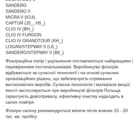
SANDERO
SANDERO II
MICRA V (K14)
CAPTUR (J5_, H5_)
CLIO IV (BH_)
CLIO IV FURGON
CLIO IV GRANDTOUR (KH_)
LOGAN/STEPWAY II (L8_)
SANDERO/STEPWAY II (B8_)
Фільтраційна папір і ущільнення поставляються найкращими і
перевіреними постачальниками. Виробництво фільтрів
відбувається за сучасної технології і на основі сучасних
організаційних рішень, що забезпечують отримання
високоякісних виробів. Сучасна технологія і матеріали вищої
якості застосовуються при виробництві фільтрів Польща
гарантують довготривалу, ефективну очистку надходить в
салон повітря.
Фільтри салону рекомендується міняти після кожних 15 - 20
тис. км. пробігу.