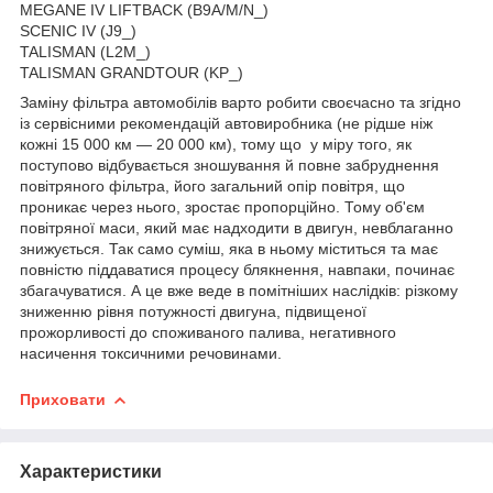
MEGANE IV LIFTBACK (B9A/M/N_)
SCENIC IV (J9_)
TALISMAN (L2M_)
TALISMAN GRANDTOUR (KP_)
Заміну фільтра автомобілів варто робити своєчасно та згідно
із сервісними рекомендацій автовиробника (не рідше ніж
кожні 15 000 км — 20 000 км), тому що у міру того, як
поступово відбувається зношування й повне забруднення
повітряного фільтра, його загальний опір повітря, що
проникає через нього, зростає пропорційно. Тому об'єм
повітряної маси, який має надходити в двигун, невблаганно
знижується. Так само суміш, яка в ньому міститься та має
повністю піддаватися процесу блякнення, навпаки, починає
збагачуватися. А це вже веде в помітніших наслідків: різкому
зниженню рівня потужності двигуна, підвищеної
прожорливості до споживаного палива, негативного
насичення токсичними речовинами.
Приховати
Характеристики