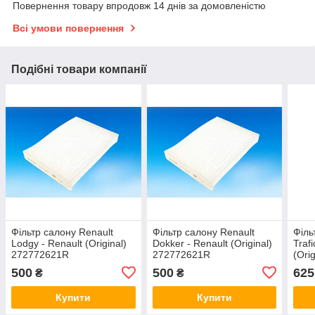
Повернення товару впродовж 14 днів за домовленістю
Всі умови повернення
Подібні товари компанії
Фільтр салону Renault
Фільтр салону Renault
Філь
Lodgy - Renault (Original)
Dokker - Renault (Original)
Traf
272772621R
272772621R
(Ori
500
500
625
₴
₴
Купити
Купити