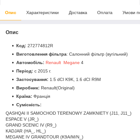
Опис
Характеристики
Доставка
Оплата
Умови п
Опис
Код:
272774812R
Виготовлення фільтра
: Салонний фільтр (вугільний)
Автомобіль:
Renault Megane
4
Період:
c 2015 г.
Застосування:
1.5 dCI K9K, 1.6 dCI R9M
Виробник:
Renault(Original)
Країна:
Франція
Сумісність:
QASHQAI II SAMOCHOD TERENOWY ZAMKNIETY (J11, J11_)
ESPACE V (JR_)
GRAND SCENIC IV (R9_)
KADJAR (HA_, HL_)
MEGANE IV GRANDTOUR (K9A/M/N_)