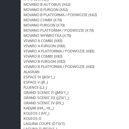
MOVANO B AUTOBUS (X62)
MOVANO B FURGON (X62)
MOVANO B PLATFORMA / PODWOZIE (X62)
MOVANO COMBI (X70)
MOVANO FURGON (X70)
MOVANO PLATFORMA / PODWOZIE (X70)
MOVANO WYWROTKA (X70)
VIVARO A COMBI (X83)
VIVARO A FURGON (X83)
VIVARO A PLATFORMA / PODWOZIE (X83)
VIVARO B COMBI (X82)
VIVARO B FURGON (X82)
VIVARO B PLATFORMA / PODWOZIE (X82)
ALASKAN
ESPACE IV (JK0/1_)
ESPACE V (JR_)
FLUENCE (L3_)
GRAND SCENIC II (JM0/1_)
GRAND SCENIC III (JZ0/1_)
GRAND SCENIC IV (R9_)
KADJAR (HA_, HL_)
KOLEOS I (HY_)
KOLEOS II
LAGUNA COUPE (DT0/1)
LAGUNA II (BG0/1_)