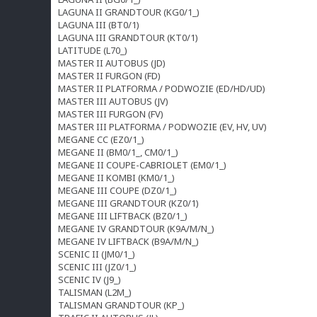
LAGUNA II GRANDTOUR (KG0/1_)
LAGUNA III (BT0/1)
LAGUNA III GRANDTOUR (KT0/1)
LATITUDE (L70_)
MASTER II AUTOBUS (JD)
MASTER II FURGON (FD)
MASTER II PLATFORMA / PODWOZIE (ED/HD/UD)
MASTER III AUTOBUS (JV)
MASTER III FURGON (FV)
MASTER III PLATFORMA / PODWOZIE (EV, HV, UV)
MEGANE CC (EZ0/1_)
MEGANE II (BM0/1_, CM0/1_)
MEGANE II COUPE-CABRIOLET (EM0/1_)
MEGANE II KOMBI (KM0/1_)
MEGANE III COUPE (DZ0/1_)
MEGANE III GRANDTOUR (KZ0/1)
MEGANE III LIFTBACK (BZ0/1_)
MEGANE IV GRANDTOUR (K9A/M/N_)
MEGANE IV LIFTBACK (B9A/M/N_)
SCENIC II (JM0/1_)
SCENIC III (JZ0/1_)
SCENIC IV (J9_)
TALISMAN (L2M_)
TALISMAN GRANDTOUR (KP_)