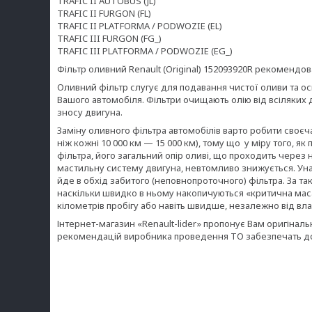
TRAFIC II AUTOBUS (JL)
TRAFIC II FURGON (FL)
TRAFIC II PLATFORMA / PODWOZIE (EL)
TRAFIC III FURGON (FG_)
TRAFIC III PLATFORMA / PODWOZIE (EG_)
Фільтр оливний Renault (Original) 152093920R рекомендо
Оливний фільтр слугує для подавання чистої оливи та о
Вашого автомобіля. Фільтри очищають олію від всіляких
зносу двигуна.
Заміну оливного фільтра автомобілів варто робити своєч
ніж кожні 10 000 км — 15 000 км), тому що у міру того, 
фільтра, його загальний опір оливі, що проходить через 
мастильну систему двигуна, невтомливо знижується. Уна
йде в обхід забитого (неповнопроточного) фільтра. За та
наскільки швидко в ньому накопичуються «критична маса»
кілометрів пробігу або навіть швидше, незалежно від вл
Інтернет-магазин «Renault-lider» пропонує Вам оригінальн
рекомендацій виробника проведення ТО забезпечать до