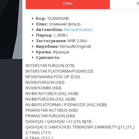
Опис
Х
Код:
152093920R
Опис:
Оливний фільтр
Автомобіль:
Renault Koleos
Період:
c 2008 г.
Застосування:
M9R 2.0dci
Виробник:
Renault(Original)
Країна:
Франція
Сумісність:
INTERSTAR FURGON (X70)
INTERSTAR PLATFORMA/PODWOZIE
NP300 NAVARA PICK-UP (D23)
NV300 FURGON (X82)
NV300 KOMBI (X82)
NV400 AUTOBUS (X62, X62B)
NV400 FURGON (X62, X62B)
NV400 PLATFORMA / PODWOZIE (X62, X62B)
PRIMASTAR AUTOBUS (X83)
PRIMASTAR FURGON (X83)
QASHQAI / QASHQAI +2 I (J10, NJ10)
QASHQAI II SAMOCHOD TERENOWY ZAMKNIETY (J11, J11_)
X-TRAIL (T31)
X-TRAIL (T32_)