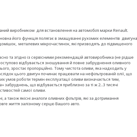
ваний виробником для встановлення на автомобілі марки Renault.
сновна його функція полягає в змащуванні рухомих елементів двигун
 домішок, металевих мікрочастинок, які призводять до підвищеного
асно та згідно із сервісними рекомендацій автовиробника (не рідше
як поступово відбувається зношування й повне забруднення оливного
нього, зростає пропорційно. Тому чистота оливи, яка надходить у
слідок цього двигун починає працювати на нефільтрованій олії, що
ких умов роботи термін експлуатації оливи визначається тим,
 забруднень, що відбувається приблизно за ті ж 2...3 тисячі
астивостей самої оливи.
і, а також якісні аналоги оливних фільтрів, які за дотримання
вге життя залізному серцю Вашого авто.