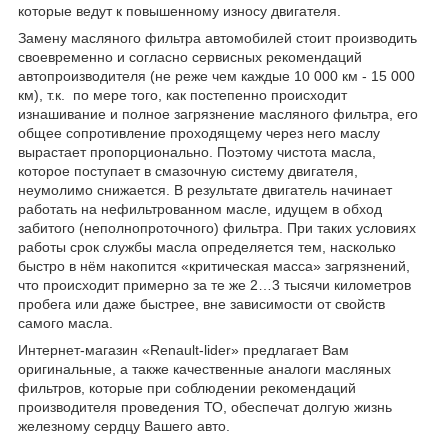
которые ведут к повышенному износу двигателя.
Замену масляного фильтра автомобилей стоит производить
своевременно и согласно сервисных рекомендаций
автопроизводителя (не реже чем каждые 10 000 км - 15 000
км), т.к. по мере того, как постепенно происходит
изнашивание и полное загрязнение масляного фильтра, его
общее сопротивление проходящему через него маслу
вырастает пропорционально. Поэтому чистота масла,
которое поступает в смазочную систему двигателя,
неумолимо снижается. В результате двигатель начинает
работать на нефильтрованном масле, идущем в обход
забитого (неполнопроточного) фильтра. При таких условиях
работы срок службы масла определяется тем, насколько
быстро в нём накопится «критическая масса» загрязнений,
что происходит примерно за те же 2…3 тысячи километров
пробега или даже быстрее, вне зависимости от свойств
самого масла.
Интернет-магазин «Renault-lider» предлагает Вам
оригинальные, а также качественные аналоги масляных
фильтров, которые при соблюдении рекомендаций
производителя проведения ТО, обеспечат долгую жизнь
железному сердцу Вашего авто.