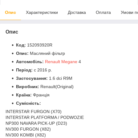
Опис
Характеристики
Доставка
Оплата
Умови п
Опис
Код:
152093920R
Опис:
Масляний фільтр
Автомобіль:
Renault Megane
4
Період:
c 2016 р.
Застосування:
1.6 dci R9M
Виробник:
Renault(Original)
Країна:
Франція
Сумісність:
INTERSTAR FURGON (X70)
INTERSTAR PLATFORMA / PODWOZIE
NP300 NAVARA PICK-UP (D23)
NV300 FURGON (X82)
NV300 KOMBI (X82)