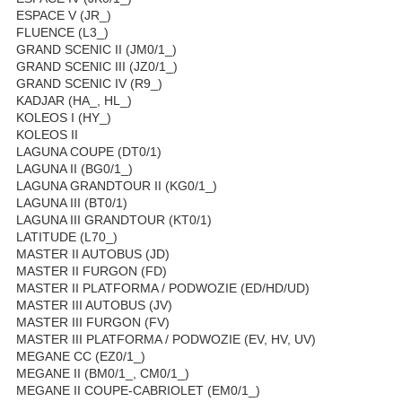
ESPACE V (JR_)
FLUENCE (L3_)
GRAND SCENIC II (JM0/1_)
GRAND SCENIC III (JZ0/1_)
GRAND SCENIC IV (R9_)
KADJAR (HA_, HL_)
KOLEOS I (HY_)
KOLEOS II
LAGUNA COUPE (DT0/1)
LAGUNA II (BG0/1_)
LAGUNA GRANDTOUR II (KG0/1_)
LAGUNA III (BT0/1)
LAGUNA III GRANDTOUR (KT0/1)
LATITUDE (L70_)
MASTER II AUTOBUS (JD)
MASTER II FURGON (FD)
MASTER II PLATFORMA / PODWOZIE (ED/HD/UD)
MASTER III AUTOBUS (JV)
MASTER III FURGON (FV)
MASTER III PLATFORMA / PODWOZIE (EV, HV, UV)
MEGANE CC (EZ0/1_)
MEGANE II (BM0/1_, CM0/1_)
MEGANE II COUPE-CABRIOLET (EM0/1_)