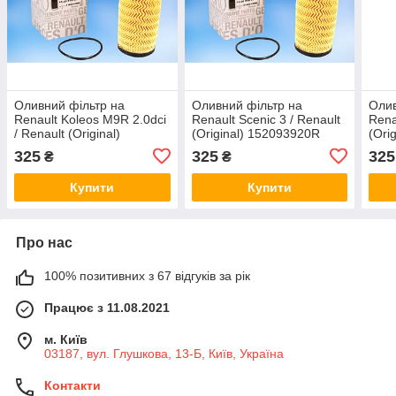
Оливний фільтр на
Оливний фільтр на
Олив
Renault Koleos M9R 2.0dci
Renault Scenic 3 / Renault
Rena
/ Renault (Original)
(Original) 152093920R
(Ori
152093920R
325
325
325
₴
₴
Купити
Купити
Про нас
100% позитивних з 67 відгуків за рік
Працює з 11.08.2021
м. Київ
03187, вул. Глушкова, 13-Б, Київ, Україна
Контакти