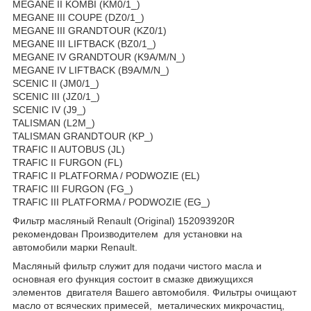
MEGANE II KOMBI (KM0/1_)
MEGANE III COUPE (DZ0/1_)
MEGANE III GRANDTOUR (KZ0/1)
MEGANE III LIFTBACK (BZ0/1_)
MEGANE IV GRANDTOUR (K9A/M/N_)
MEGANE IV LIFTBACK (B9A/M/N_)
SCENIC II (JM0/1_)
SCENIC III (JZ0/1_)
SCENIC IV (J9_)
TALISMAN (L2M_)
TALISMAN GRANDTOUR (KP_)
TRAFIC II AUTOBUS (JL)
TRAFIC II FURGON (FL)
TRAFIC II PLATFORMA / PODWOZIE (EL)
TRAFIC III FURGON (FG_)
TRAFIC III PLATFORMA / PODWOZIE (EG_)
Фильтр масляный Renault (Original) 152093920R
рекомендован Производителем для установки на
автомобили марки Renault.
Масляный фильтр служит для подачи чистого масла и
основная его функция состоит в смазке движущихся
элементов двигателя Вашего автомобиля. Фильтры очищают
масло от всяческих примесей, металических микрочастиц,