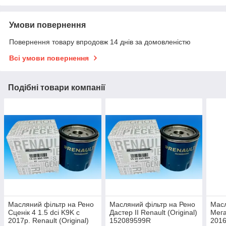
Умови повернення
Повернення товару впродовж 14 днів за домовленістю
Всі умови повернення
Подібні товари компанії
Масляний фільтр на Рено
Масляний фільтр на Рено
Масл
Сценік 4 1.5 dci K9K c
Дастер II Renault (Original)
Мега
2017р. Renault (Original)
152089599R
2016