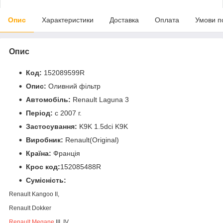
Опис
Характеристики
Доставка
Оплата
Умови п
Опис
Код:
152089599R
Опис:
Оливний фільтр
Автомобіль:
Renault Laguna 3
Період:
c 2007 г.
Застосування:
K9K 1.5dci K9K
Виробник:
Renault(Original)
Країна:
Франція
Крос код:
152085488R
Сумісність:
Renault Kangoo II,
Renault Dokker
Renault Megane
III, IV