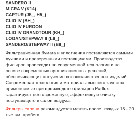
SANDERO II
MICRA V (K14)
CAPTUR (J5_, H5_)
CLIO IV (BH_)
CLIO IV FURGON
CLIO IV GRANDTOUR (KH_)
LOGAN/STEPWAY II (L8_)
SANDERO/STEPWAY II (B8_)
Фильтрационная бумага и уплотнения поставляются самыми
лучшими и проверенными поставщиками. Производство
фильтров происходит по современной технологии и на
основе современных организационных решений,
обеспечивающих получение высококачественных изделий.
Современная технология и материалы высшего качества
применяемые при производстве фильтров Purflux
гарантируют долговременную, эффективную очистку
поступающего в салон воздуха.
Фильтры салона
рекомендуется менять после каждых 15 - 20
тыс. км. пробега.