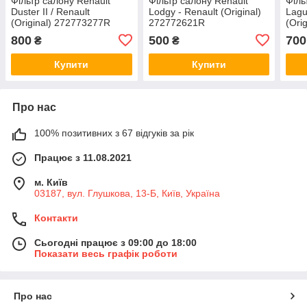
Фільтр салону Renault
Фільтр салону Renault
Філь
Duster II / Renault
Lodgy - Renault (Original)
Lagu
(Original) 272773277R
272772621R
(Ori
800
500
700
₴
₴
Купити
Купити
Про нас
100% позитивних з 67 відгуків за рік
Працює з 11.08.2021
м. Київ
03187, вул. Глушкова, 13-Б, Київ, Україна
Контакти
Сьогодні працює з 09:00 до 18:00
Показати весь графік роботи
Про нас