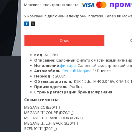
У компанії підключені електронні платежі. Тепер ви мож
Опис
Х
Код:
AHC281
Описание:
Салонный фильтр с частичками активи
Исполнение
фильтра
: Салонный фильтр тонкой о
Автомобиль:
Renault Megane
3/ Fluence
Период:
c 2008г.
Объем двигателя:
K9K 1.5dci, M4R 2.0 16V, K4M 1.6 
Производитель:
Purflux
Страна регистрации бренда:
Франция
Совместимость:
MEGANE CC (EZ0/1_)
MEGANE III COUPE (DZ0/1_)
MEGANE III GRANDTOUR (KZ0/1)
MEGANE III LIFTBACK (BZ0/1_)
SCENIC III (JZ0/1_)