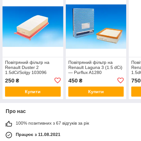
Повітряний фільтр на
Повітряний фільтр на
Пові
Renault Duster 2
Renault Laguna 3 (1.5 dCi)
Ren
1.5dCi/Solgy 103096
— Purflux A1280
1.5dC
165
250
450
750
₴
₴
Купити
Купити
Про нас
100% позитивних з 67 відгуків за рік
Працює з 11.08.2021