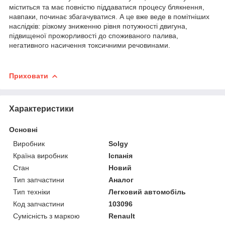
міститься та має повністю піддаватися процесу блякнення,
навпаки, починає збагачуватися. А це вже веде в помітніших
наслідків: різкому зниженню рівня потужності двигуна,
підвищеної прожорливості до споживаного палива,
негативного насичення токсичними речовинами.
Приховати
Характеристики
Основні
Виробник
Solgy
Країна виробник
Іспанія
Стан
Новий
Тип запчастини
Аналог
Тип техніки
Легковий автомобіль
Код запчастини
103096
Сумісність з маркою
Renault