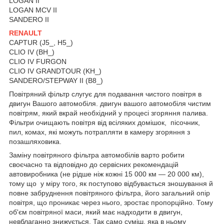
LOGAN II
LOGAN MCV II
SANDERO II
RENAULT
CAPTUR (J5_, H5_)
CLIO IV (BH_)
CLIO IV FURGON
CLIO IV GRANDTOUR (KH_)
SANDERO/STEPWAY II (B8_)
Повітряний фільтр слугує для подавання чистого повітря в
двигун Вашого автомобіля. двигун вашого автомобіля чистим
повітрям, який вкрай необхідний у процесі згоряння палива.
Фільтри очищають повітря від всіляких домішок, пісочник,
пил, комах, які можуть потрапляти в камеру згоряння з
позашляховика.
Заміну повітряного фільтра автомобілів варто робити
своєчасно та відповідно до сервісних рекомендацій
автовиробника (не рідше ніж кожні 15 000 км — 20 000 км),
тому що у міру того, як поступово відбувається зношування й
повне забруднення повітряного фільтра, його загальний опір
повітря, що проникає через нього, зростає пропорційно. Тому
об'єм повітряної маси, який має надходити в двигун,
невблаганно знижується. Так само суміш, яка в ньому