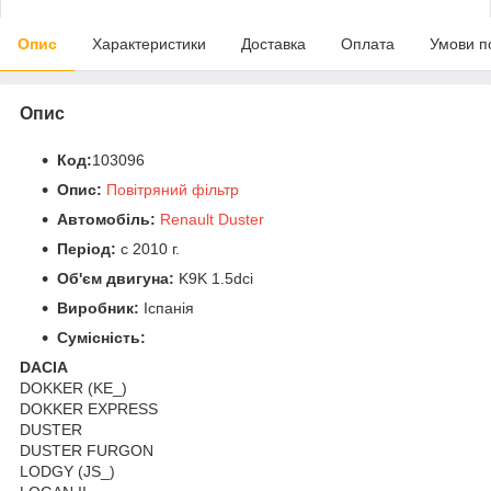
Опис
Характеристики
Доставка
Оплата
Умови п
Опис
Код:
103096
Опис:
Повітряний фільтр
Автомобіль:
Renault Duster
Період:
c 2010 г.
Об'єм двигуна:
K9K 1.5dci
Виробник:
Іспанія
Сумісність:
DACIA
DOKKER (KE_)
DOKKER EXPRESS
DUSTER
DUSTER FURGON
LODGY (JS_)