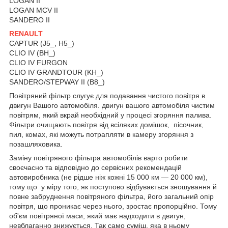
LOGAN II
LOGAN MCV II
SANDERO II
RENAULT
CAPTUR (J5_, H5_)
CLIO IV (BH_)
CLIO IV FURGON
CLIO IV GRANDTOUR (KH_)
SANDERO/STEPWAY II (B8_)
Повітряний фільтр слугує для подавання чистого повітря в
двигун Вашого автомобіля. двигун вашого автомобіля чистим
повітрям, який вкрай необхідний у процесі згоряння палива.
Фільтри очищають повітря від всіляких домішок, пісочник,
пил, комах, які можуть потрапляти в камеру згоряння з
позашляховика.
Заміну повітряного фільтра автомобілів варто робити
своєчасно та відповідно до сервісних рекомендацій
автовиробника (не рідше ніж кожні 15 000 км — 20 000 км),
тому що у міру того, як поступово відбувається зношування й
повне забруднення повітряного фільтра, його загальний опір
повітря, що проникає через нього, зростає пропорційно. Тому
об'єм повітряної маси, який має надходити в двигун,
невблаганно знижується. Так само суміш, яка в ньому