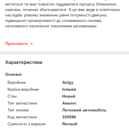
міститься та має повністю піддаватися процесу блякнення,
навпаки, починає збагачуватися. А це вже веде в помітніших
наслідків: різкому зниженню рівня потужності двигуна,
підвищеної прожорливості до споживаного палива,
негативного насичення токсичними речовинами.
Приховати
Характеристики
Основні
Виробник
Solgy
Країна виробник
Іспанія
Стан
Новий
Тип запчастини
Аналог
Тип техніки
Легковий автомобіль
Код запчастини
103096
Сумісність з маркою
Renault