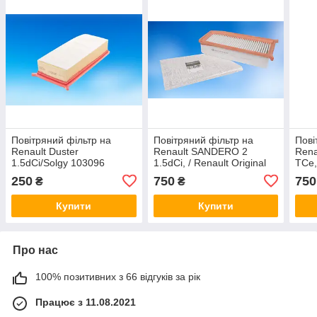
Повітряний фільтр на
Повітряний фільтр на
Пові
Renault Duster
Renault SANDERO 2
Rena
1.5dCi/Solgy 103096
1.5dCi, / Renault Original
TCe,
165467674R
Orig
250
750
750
₴
₴
Купити
Купити
Про нас
100% позитивних з 66 відгуків за рік
Працює з 11.08.2021