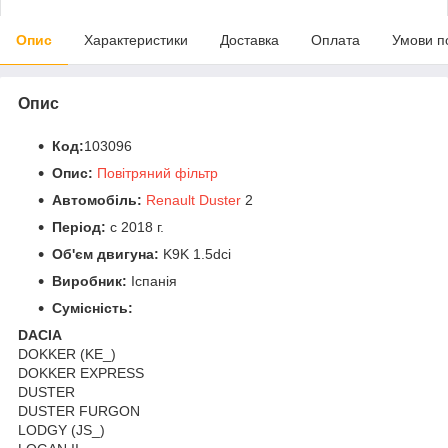
Опис
Характеристики
Доставка
Оплата
Умови п
Опис
Код:
103096
Опис:
Повітряний фільтр
Автомобіль:
Renault Duster
2
Період:
c 2018 г.
Об'єм двигуна:
K9K 1.5dci
Виробник:
Іспанія
Сумісність:
DACIA
DOKKER (KE_)
DOKKER EXPRESS
DUSTER
DUSTER FURGON
LODGY (JS_)