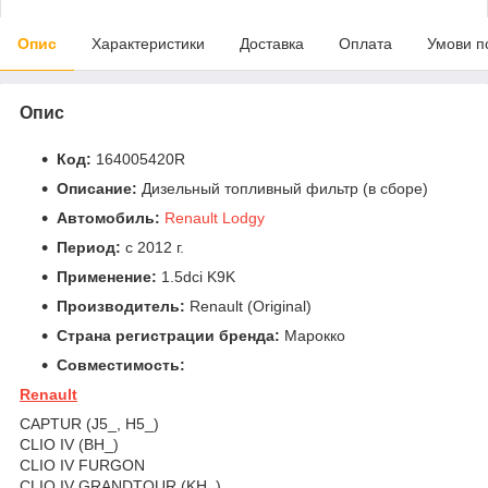
Опис
Характеристики
Доставка
Оплата
Умови п
Опис
Код:
164005420R
Описание:
Дизельный топливный фильтр (в сборе)
Автомобиль:
Renault Lodgy
Период:
c 2012 г.
Применение:
1.5dci K9K
Производитель:
Renault (Original)
Страна регистрации бренда:
Марокко
Совместимость:
Renault
CAPTUR (J5_, H5_)
CLIO IV (BH_)
CLIO IV FURGON
CLIO IV GRANDTOUR (KH_)