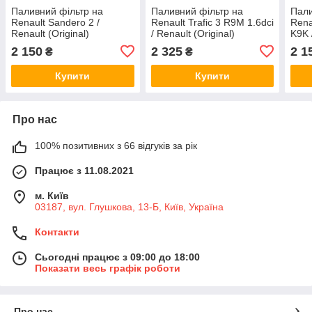
Паливний фільтр на
Паливний фільтр на
Пали
Renault Sandero 2 /
Renault Trafic 3 R9M 1.6dci
Rena
Renault (Original)
/ Renault (Original)
K9K 
164005420R
164004350R
164
2 150
2 325
2 1
₴
₴
Купити
Купити
Про нас
100% позитивних з 66 відгуків за рік
Працює з 11.08.2021
м. Київ
03187, вул. Глушкова, 13-Б, Київ, Україна
Контакти
Сьогодні працює з 09:00 до 18:00
Показати весь графік роботи
Про нас