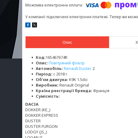
У компанії підключені електронні платежі. Тепер ви мож
Опис
Х
Код:
165467674R
Опис:
Повітряний фільтр
Автомобіль:
Renault Duster
2
Період:
c 2018 г.
Об'єм двигуна:
K9K 1.5dci
Виробник:
Renault Original
Країна реєстрації бренда:
Франція
Сумісність:
DACIA
DOKKER (KE_)
DOKKER EXPRESS
DUSTER
DUSTER FURGON
LODGY (JS_)
LOGAN II