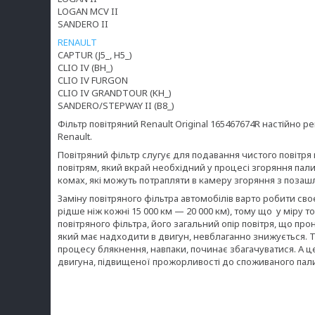
LOGAN MCV II
SANDERO II
RENAULT
CAPTUR (J5_, H5_)
CLIO IV (BH_)
CLIO IV FURGON
CLIO IV GRANDTOUR (KH_)
SANDERO/STEPWAY II (B8_)
Фільтр повітряний Renault Original 165467674R настійно
Renault.
Повітряний фільтр слугує для подавання чистого повітря
повітрям, який вкрай необхідний у процесі згоряння пали
комах, які можуть потрапляти в камеру згоряння з позаш
Заміну повітряного фільтра автомобілів варто робити св
рідше ніж кожні 15 000 км — 20 000 км), тому що у міру 
повітряного фільтра, його загальний опір повітря, що пр
який має надходити в двигун, невблаганно знижується. Та
процесу блякнення, навпаки, починає збагачуватися. А ц
двигуна, підвищеної прожорливості до споживаного пал