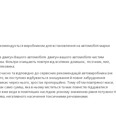
 рекомендується виробником для встановлення на автомобілі марки
 в двигун Вашого автомобіля. двигун вашого автомобіля чистим
ва. Фільтри очищають повітря від всіляких домішок, пісочник, пил,
ляховика.
оєчасно та відповідно до сервісних рекомендацій автовиробника (не
того, як поступово відбувається зношування й повне забруднення
оникає через нього, зростає пропорційно. Тому об'єм повітряної маси,
к само суміш, яка в ньому міститься та має повністю піддаватися
е вже веде в помітніших наслідків: різкому зниженню рівня потужності
ива, негативного насичення токсичними речовинами.