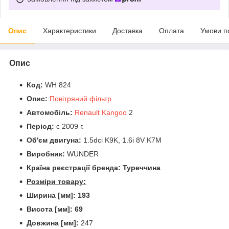
Опис
Характеристики
Доставка
Оплата
Умови п
Опис
Код:
WH 824
Опис:
Повітряний фільтр
Автомобіль:
Renault Kangoo
2
Період:
c 2009 г.
Об'єм двигуна:
1.5dci K9K, 1.6i 8V K7M
Виробник:
WUNDER
Країна реєстрації бренда: Туреччина
Розміри товару:
Ширина [мм]: 193
Висота [мм]: 69
Довжина [мм]:
247