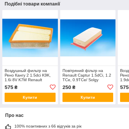
Подібні товари компанії
Воздушный фильтр на
Повітряний фільтр на
Воз
Рено Кангу 2 1.5dci K9K,
Renault Captur 1.5dCi, 1.2
Рено
1.6i 8V K7M Renault
TCe, 0.9TCe/ Solgy
1.9d
(Original) 165467751R
103096
165
575
250
575
₴
₴
Купити
Купити
Про нас
100% позитивних з 66 відгуків за рік