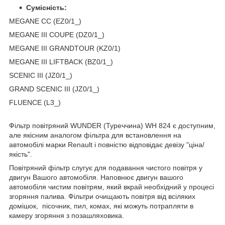
Сумісність:
MEGANE CC (EZ0/1_)
MEGANE III COUPE (DZ0/1_)
MEGANE III GRANDTOUR (KZ0/1)
MEGANE III LIFTBACK (BZ0/1_)
SCENIC III (JZ0/1_)
GRAND SCENIC III (JZ0/1_)
FLUENCE (L3_)
Фільтр повітряний WUNDER (Туреччина) WH 824 є доступним,
але якісним аналогом фільтра для встановлення на
автомобілі марки Renault і повністю відповідає девізу "ціна/
якість".
Повітряний фільтр слугує для подавання чистого повітря у
двигун Вашого автомобіля. Наповнює двигун вашого
автомобіля чистим повітрям, який вкрай необхідний у процесі
згоряння палива. Фільтри очищають повітря від всіляких
домішок, пісочник, пил, комах, які можуть потрапляти в
камеру згоряння з позашляховика.