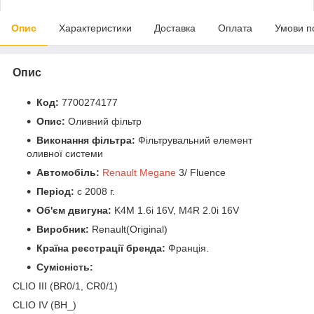
Опис
Характеристики
Доставка
Оплата
Умови п
Опис
Код:
7700274177
Опис:
Оливний фільтр
Виконання фільтра:
Фільтрувальний елемент
оливної системи
Автомобіль:
Renault Megane
3/ Fluence
Період:
c 2008 г.
Об'єм двигуна:
K4M 1.6i 16V, M4R 2.0i 16V
Виробник:
Renault(Original)
Країна реєстрації бренда:
Франція.
Сумісність:
CLIO III (BR0/1, CR0/1)
CLIO IV (BH_)