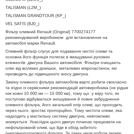
TALISMAN (L2M_)
TALISMAN GRANDTOUR (KP_)
VEL SATIS (BJ0_)
Фільтр оливний Renault (Original) 7700274177
рекомендований виробником для встановлення на
автомобілі марки Renault.
Оливний фільтр слугує для подавання чистої оливи та
основна його функція полягає в змащуванні рухомих
елементів двигуна Вашого автомобіля. Фільтри очищають
олію від всіляких домішок, металевих мікрочастинок, які
призводять до підвищеного зносу двигуна.
Заміну оливного фільтра автомобілів варто робити своєчасно
та згідно із сервісними рекомендацій автовиробника (не рідше
ніж кожні 10 000 км — 15 000 км), тому що у міру того, як
поступово відбувається зношування й повне забруднення
оливного фільтра, його загальний опір оливі, що проходить
через нього, зростає пропорційно. Тому чистота оливи, яка
надходить у мастильну систему двигуна, невтомливо
знижується. Унаслідок цього двигун починає працювати на
нефільтрованій оливі, що йде в обхід забитого
(неповнопотокового) фільтра. За таких умов роботи термін