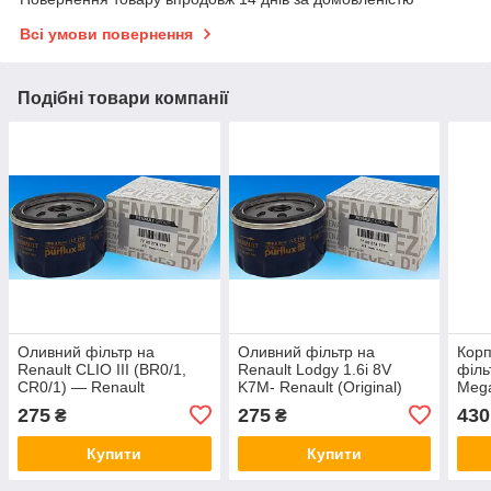
Всі умови повернення
Подібні товари компанії
Оливний фільтр на
Оливний фільтр на
Корп
Renault CLIO III (BR0/1,
Renault Lodgy 1.6i 8V
філь
CR0/1) — Renault
K7M- Renault (Original)
Mega
(Original) 7700274177
7700274177
Rena
275
275
430
₴
₴
770
Купити
Купити