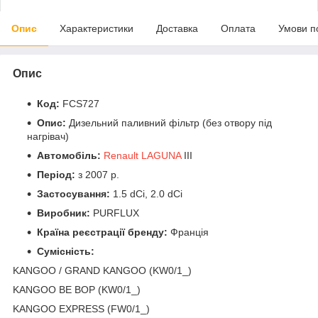
Опис
Характеристики
Доставка
Оплата
Умови п
Опис
Код:
FCS727
Опис:
Дизельний паливний
фільтр (без отвору під
нагрівач)
Автомобіль:
Renault LAGUNA
III
Період:
з 2007 р.
Застосування:
1.5 dCi, 2.0 dCi
Виробник:
PURFLUX
Країна реєстрації бренду:
Франція
Сумісність:
KANGOO / GRAND KANGOO (KW0/1_)
KANGOO BE BOP (KW0/1_)
KANGOO EXPRESS (FW0/1_)