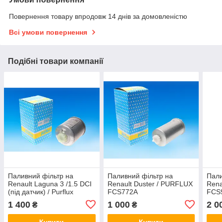
Повернення товару впродовж 14 днів за домовленістю
Всі умови повернення
Подібні товари компанії
Паливний фільтр на
Паливний фільтр на
Пали
Renault Laguna 3 /1.5 DCI
Renault Duster / PURFLUX
Rena
(під датчик) / Purflux
FCS772A
FCS
FCS752
1 400
1 000
2 0
₴
₴
Купити
Купити