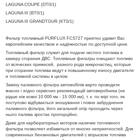
LAGUNA COUPE (DT0/1)
LAGUNA III (BT0/1)
LAGUNA III GRANDTOUR (KT0/1)
Фильтр топливный PURFLUX FCS727 приятно удивит Вас
европейским качеством и надёжностью по доступной цене.
Топливный фильтр служит для подачи чистого топлива в
камеру сгорания ДВС. Топливные фильтры очищают топливо
от всяческих примесей, разного рода микрочастиц, которые
при сгорании топлива ведут к повышенному износу двигателя
и топливной системы в целом.
Заміну паливного фільтра автомобілів варто проводити
вчасно і згідно сервісних рекомендацій автовиробника (не
рідше ніж кожні 10 000 км - 15 000 км), т. к. по мірі того, як
поступово відбувається зношування і повне забруднення
паливного фільтра, його загальний опір проходить через
нього палива зростає пропорційно.
Даже для карбюраторных моторов наличие топливного
фильтра позволяет избавиться от многих неприятностей. Для
современных бензиновых двигателей с впрыском топлива