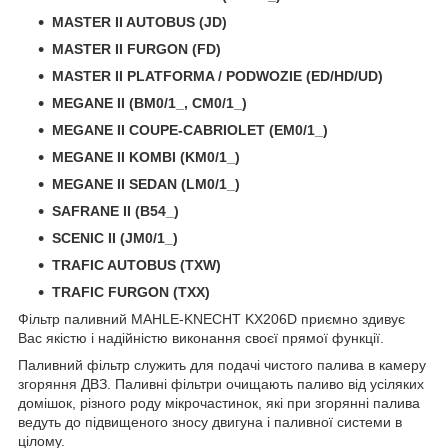
MASTER II AUTOBUS (JD)
MASTER II FURGON (FD)
MASTER II PLATFORMA / PODWOZIE (ED/HD/UD)
MEGANE II (BM0/1_, CM0/1_)
MEGANE II COUPE-CABRIOLET (EM0/1_)
MEGANE II KOMBI (KM0/1_)
MEGANE II SEDAN (LM0/1_)
SAFRANE II (B54_)
SCENIC II (JM0/1_)
TRAFIC AUTOBUS (TXW)
TRAFIC FURGON (TXX)
Фільтр паливний MAHLE-KNECHT KX206D приємно здивує
Вас якістю і надійністю виконання своєї прямої функції.
Паливний фільтр служить для подачі чистого палива в камеру
згоряння ДВЗ. Паливні фільтри очищають паливо від усіляких
домішок, різного роду мікрочастинок, які при згорянні палива
ведуть до підвищеного зносу двигуна і паливної системи в
цілому.