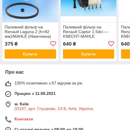
Паливний фільтр на
Паливний фільтр на
Пали
Renault Laguna 2 (h=92
Renault Captur 1.5dci —
Rena
мм)/MAHLE (Німеччина)
KNECHT-MAHLE
KNE
KX206D
(Німеччина) KX338/26D
(Нім
375
640
640
₴
₴
Купити
Купити
Про нас
100% позитивних з 67 відгуків за рік
Працює з 11.08.2021
м. Київ
03187, вул. Глушкова, 13-Б, Київ, Україна
Контакти
Сьогодні працює з 09:00 до 18:00