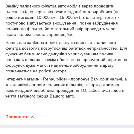
Заміну паливного фільтра автомобілів варто проводити
вчасно і згідно сервісних рекомендацій автовиробника (не
рідше ніж кожні 10 000 км - 15 000 км), т. к. по мірі того, як
поступово відбувається зношування і повне забруднення
паливного фільтра, його загальний опір проходить через
нього палива зростає пропорційно.
Навіть для карбюраторних двигунів наявність паливного
фільтра дозволяє позбутися від багатьох неприємностей. Для
сучасних бензинових двигунів з уприскуванням палива
наявність фільтра і зовсім обов'язково: пропускний перетин їх
форсунок дуже мало, і найменше забруднення відразу
позначається на роботі мотора.
Інтернет-магазин «Renault-lider» пропонує Вам оригінальні, а
також якісні аналоги паливних фільтрів, які при дотриманні
рекомендацій виробника проведення ТО, забезпечать довге
життя залізного серця Вашого авто.
Приховати