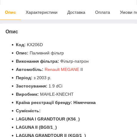
Опис
Характеристики
Доставка
Оплата
Умови п
Опис
Код:
KX206D
Опис:
Паливний фільтр
Виконання фільтра:
Фільтр-патрон
Автомобіль:
Renault MEGANE
II
Період:
з 2003 р.
Застосування:
1.9 dCi
Виробник:
MAHLE-KNECHT
Країна реєстрації бренду: Німеччина
Сумісність:
L
AGUNA I GRANDTOUR (K56_)
LAGUNA II (BG0/1_)
LAGUNA GRANDTOUR II (KG0/1_)