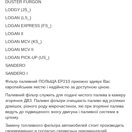
DUSTER FURGON
LODGY (JS_)
LOGAN (LS_)
LOGAN EXPRESS (FS_)
LOGAN II
LOGAN MCV (KS_)
LOGAN MCV II
LOGAN PICK-UP (US_)
SANDERO
SANDERO I
Фільтр паливний ПОЛЬЩА EP210 приємно здивує Вас
європейським якістю і надійністю за доступною ціною.
Паливний фільтр служить для подачі чистого палива в камеру
згоряння ДВЗ. Паливні фільтри очищають паливо від усіляких
домішок, різного роду мікрочастинок, які при згорянні палива
ведуть до підвищеного зносу двигуна і паливної системи в
цілому.
Замену топливного фильтра автомобилей стоит производить
своевременно и согласно сервисных рекомендаций