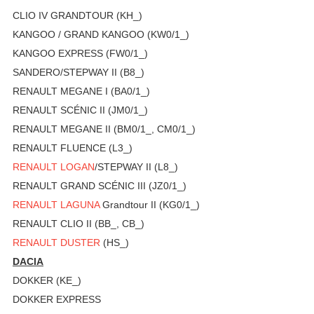
CLIO IV GRANDTOUR (KH_)
KANGOO / GRAND KANGOO (KW0/1_)
KANGOO EXPRESS (FW0/1_)
SANDERO/STEPWAY II (B8_)
RENAULT MEGANE I (BA0/1_)
RENAULT SCÉNIC II (JM0/1_)
RENAULT MEGANE II (BM0/1_, CM0/1_)
RENAULT FLUENCE (L3_)
RENAULT LOGAN
/STEPWAY II (L8_)
RENAULT GRAND SCÉNIC III (JZ0/1_)
RENAULT LAGUNA
Grandtour II (KG0/1_)
RENAULT CLIO II (BB_, CB_)
RENAULT DUSTER
(HS_)
DACIA
DOKKER (KE_)
DOKKER EXPRESS