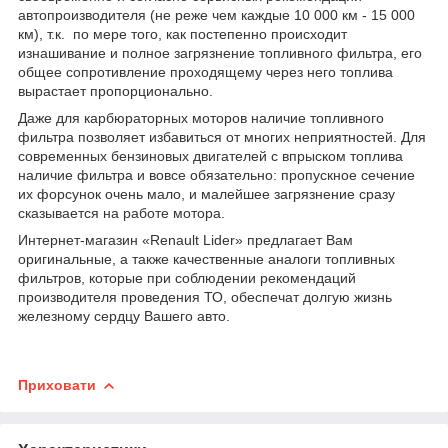
автопроизводителя (не реже чем каждые 10 000 км - 15 000
км), т.к. по мере того, как постепенно происходит
изнашивание и полное загрязнение топливного фильтра, его
общее сопротивление проходящему через него топлива
вырастает пропорционально.
Даже для карбюраторных моторов наличие топливного
фильтра позволяет избавиться от многих неприятностей. Для
современных бензиновых двигателей с впрыском топлива
наличие фильтра и вовсе обязательно: пропускное сечение
их форсунок очень мало, и малейшее загрязнение сразу
сказывается на работе мотора.
Интернет-магазин «Renault Lider» предлагает Вам
оригинальные, а также качественные аналоги топливных
фильтров, которые при соблюдении рекомендаций
производителя проведения ТО, обеспечат долгую жизнь
железному сердцу Вашего авто.
Приховати