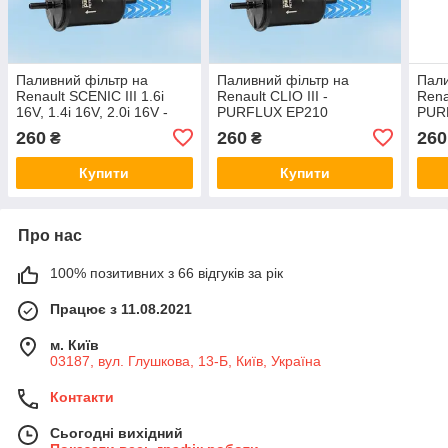
Паливний фільтр на
Паливний фільтр на
Пали
Renault SCENIC III 1.6i
Renault CLIO III -
Rena
16V, 1.4i 16V, 2.0i 16V -
PURFLUX EP210
PUR
PURFLUX EP210
260
260
260
₴
₴
Купити
Купити
Про нас
100% позитивних з 66 відгуків за рік
Працює з 11.08.2021
м. Київ
03187, вул. Глушкова, 13-Б, Київ, Україна
Контакти
Сьогодні вихідний