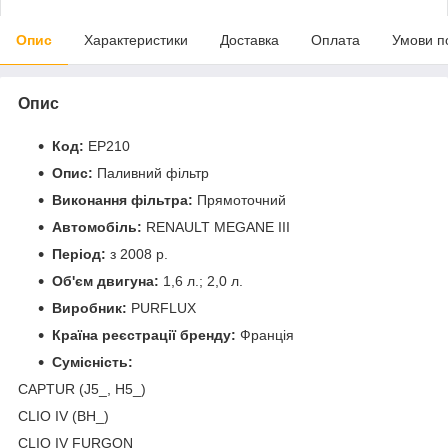
Опис
Характеристики
Доставка
Оплата
Умови п
Опис
Код:
EP210
Опис:
Паливний фільтр
Виконання фільтра:
Прямоточний
Автомобіль:
RENAULT MEGANE III
Період:
з 2008 р.
Об'єм двигуна:
1,6 л.; 2,0 л.
Виробник:
PURFLUX
Країна реєстрації бренду:
Франція
Сумісність:
CAPTUR (J5_, H5_)
CLIO IV (BH_)
CLIO IV FURGON