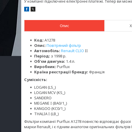
У компанії підключені електронні платежі. Тепер ви мож
Опис
Х
Код:
A1278
Опис:
Повітряний фільтр
Автомобіль:
Renault CLIO
II
Період:
з 1998 р.
Об'єм двигуна:
1.4 л.
Виробник:
Purflux
Країна реєстрації бренду:
Франція
Сумісність:
LOGAN (LS_)
LOGAN MCV (KS_)
SANDERO
MEGANE I (BA0/1_)
KANGOO (KC0/1_)
THALIA I (LB_)
Фільтри компанії Purflux A1278 повністю відповідає фразі
марки Renault, і є гідним аналогом оригінальних фільтрів 