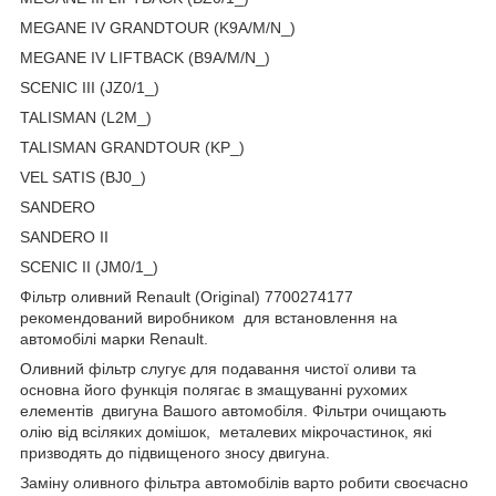
MEGANE IV GRANDTOUR (K9A/M/N_)
MEGANE IV LIFTBACK (B9A/M/N_)
SCENIC III (JZ0/1_)
TALISMAN (L2M_)
TALISMAN GRANDTOUR (KP_)
VEL SATIS (BJ0_)
SANDERO
SANDERO II
SCENIC II (JM0/1_)
Фільтр оливний Renault (Original) 7700274177
рекомендований виробником для встановлення на
автомобілі марки Renault.
Оливний фільтр слугує для подавання чистої оливи та
основна його функція полягає в змащуванні рухомих
елементів двигуна Вашого автомобіля. Фільтри очищають
олію від всіляких домішок, металевих мікрочастинок, які
призводять до підвищеного зносу двигуна.
Заміну оливного фільтра автомобілів варто робити своєчасно