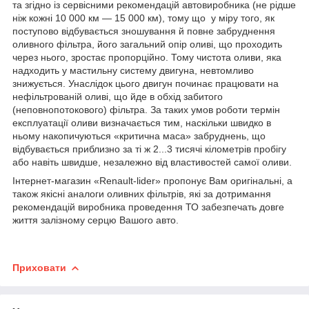
та згідно із сервісними рекомендацій автовиробника (не рідше
ніж кожні 10 000 км — 15 000 км), тому що у міру того, як
поступово відбувається зношування й повне забруднення
оливного фільтра, його загальний опір оливі, що проходить
через нього, зростає пропорційно. Тому чистота оливи, яка
надходить у мастильну систему двигуна, невтомливо
знижується. Унаслідок цього двигун починає працювати на
нефільтрованій оливі, що йде в обхід забитого
(неповнопотокового) фільтра. За таких умов роботи термін
експлуатації оливи визначається тим, наскільки швидко в
ньому накопичуються «критична маса» забруднень, що
відбувається приблизно за ті ж 2...3 тисячі кілометрів пробігу
або навіть швидше, незалежно від властивостей самої оливи.
Інтернет-магазин «Renault-lider» пропонує Вам оригінальні, а
також якісні аналоги оливних фільтрів, які за дотримання
рекомендацій виробника проведення ТО забезпечать довге
життя залізному серцю Вашого авто.
Приховати