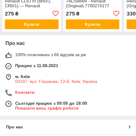
Renault CLIO III (BR0/1,
TALISMAN - Renault
Rena
CR0/1) — Renault
(Original) 7700274177
(Ori
(Original) 7700274177
275
275
330
₴
₴
Купити
Купити
Про нас
100% позитивних з 66 відгуків за рік
Працює з 11.08.2021
м. Київ
03187, вул. Глушкова, 13-Б, Київ, Україна
Контакти
Сьогодні працює з 09:00 до 18:00
Показати весь графік роботи
Про нас