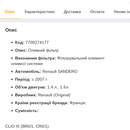
Опис
Характеристики
Доставка
Оплата
Умови п
Опис
Код:
7700274177
Опис:
Оливний фільтр
Виконання фільтра:
Фільтрувальний елемент
оливної системи
Автомобіль:
Renault SANDERO
Період:
c 2007 г.
Об'єм двигуна:
1.4 л., 1.6л.
Виробник:
Renault (Original)
Країна реєстрації бренда:
Франція.
Сумісність:
CLIO III (BR0/1, CR0/1)