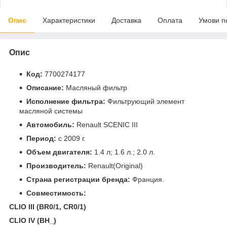
Опис
Характеристики
Доставка
Оплата
Умови п
Опис
Код:
7700274177
Описание:
Масляный фильтр
Исполнение фильтра:
Фильтрующий элемент
масляной системы
Автомобиль:
Renault SCENIC III
Период:
c 2009 г.
Объем двигателя:
1.4 л; 1.6 л.; 2.0 л.
Производитель:
Renault(Original)
Страна регистрации бренда:
Франция.
Совместимость:
CLIO III (BR0/1, CR0/1)
CLIO IV (BH_)