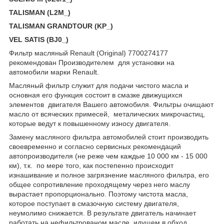
TALISMAN (L2M_)
TALISMAN GRANDTOUR (KP_)
VEL SATIS (BJ0_)
Фильтр масляный Renault (Original) 7700274177
рекомендован Производителем для установки на
автомобили марки Renault.
Масляный фильтр служит для подачи чистого масла и
основная его функция состоит в смазке движущихся
элементов двигателя Вашего автомобиля. Фильтры очищают
масло от всяческих примесей, металических микрочастиц,
которые ведут к повышенному износу двигателя.
Замену масляного фильтра автомобилей стоит производить
своевременно и согласно сервисных рекомендаций
автопроизводителя (не реже чем каждые 10 000 км - 15 000
км), т.к. по мере того, как постепенно происходит
изнашивание и полное загрязнение масляного фильтра, его
общее сопротивление проходящему через него маслу
вырастает пропорционально. Поэтому чистота масла,
которое поступает в смазочную систему двигателя,
неумолимо снижается. В результате двигатель начинает
работать на нефильтрованом масле, идущем в обход