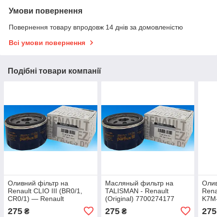
Умови повернення
Повернення товару впродовж 14 днів за домовленістю
Всі умови повернення
Подібні товари компанії
Оливний фільтр на
Масляный фильтр на
Олив
Renault CLIO III (BR0/1,
TALISMAN - Renault
Rena
CR0/1) — Renault
(Original) 7700274177
K7M-
(Original) 7700274177
770
275
275
275
₴
₴