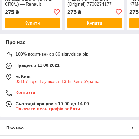
CR0/1) — Renault
(Original) 7700274177
K7M-
(Original) 7700274177
770
275
275
275
₴
₴
Купити
Купити
Про нас
100% позитивних з 66 відгуків за рік
Працює з 11.08.2021
м. Київ
03187, вул. Глушкова, 13-Б, Київ, Україна
Контакти
Сьогодні працює з 10:00 до 14:00
Показати весь графік роботи
Про нас