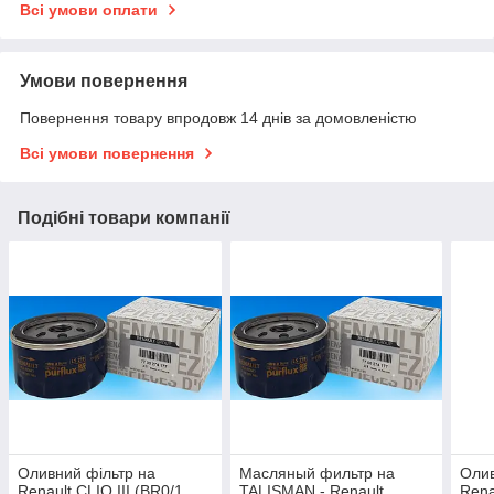
Всі умови оплати
Умови повернення
Повернення товару впродовж 14 днів за домовленістю
Всі умови повернення
Подібні товари компанії
Оливний фільтр на
Масляный фильтр на
Олив
Renault CLIO III (BR0/1,
TALISMAN - Renault
Rena