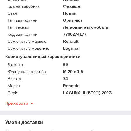
Країна виробник
Франція
Стан
Новий
Тип запчастини
Оригінал
Тип техніки
Легковий автомобіль
Код запчастини
7700274177
Сумісність з маркою
Renault
Сумісність з моделлю
Laguna
Користувальницькі характеристики
Діаметр :
69
З'єднувальна різьба:
M 20 x 1,5
Висота :
74
Марка
Renault
Серія
LAGUNA III (BT0/1) 2007-
Приховати
Умови доставки