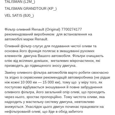
TALISMAN (L2M_)
TALISMAN GRANDTOUR (KP_)
VEL SATIS (BJ0_)
Фільтр оливний Renault (Original) 7700274177
рекомендований виробником для встановлення на
автомобілі марки Renault.
Оливний фільтр слугує для подавання чистої оливи та
основна його функція полягає в змащуванні рухомих
елементів двигуна Вашого автомобіля. Фільтри очищають
олію від всіляких домішок, металевих мікрочастинок, які
призводять до підвищеного зносу двигуна.
Заміну оливного фільтра автомобілів варто робити своєчасно
та згідно із сервісними рекомендацій автовиробника (не рідше
ніж кожні 10 000 км — 15 000 км), тому що у міру того, як
поступово відбувається зношування й повне забруднення
оливного фільтра, його загальний опір оливі, що проходить
через нього, зростає пропорційно. Тому чистота оливи, яка
надходить у мастильну систему двигуна, невтомливо
знижується. Унаслідок цього двигун починає працювати на
нефільтрованій оливі, що йде в обхід забитого