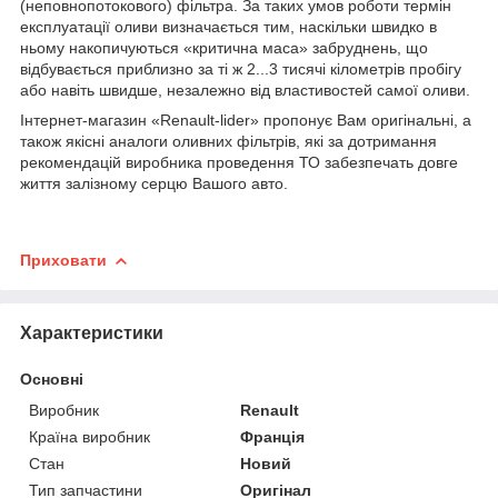
(неповнопотокового) фільтра. За таких умов роботи термін
експлуатації оливи визначається тим, наскільки швидко в
ньому накопичуються «критична маса» забруднень, що
відбувається приблизно за ті ж 2...3 тисячі кілометрів пробігу
або навіть швидше, незалежно від властивостей самої оливи.
Інтернет-магазин «Renault-lider» пропонує Вам оригінальні, а
також якісні аналоги оливних фільтрів, які за дотримання
рекомендацій виробника проведення ТО забезпечать довге
життя залізному серцю Вашого авто.
Приховати
Характеристики
Основні
Виробник
Renault
Країна виробник
Франція
Стан
Новий
Тип запчастини
Оригінал