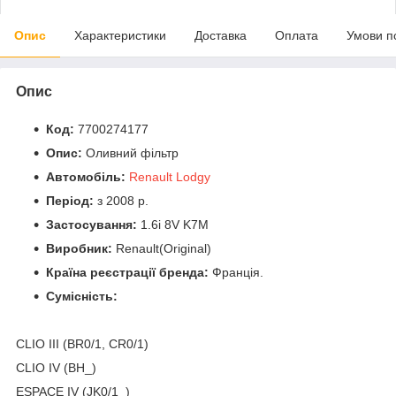
Опис
Характеристики
Доставка
Оплата
Умови п
Опис
Код:
7700274177
Опис:
Оливний фільтр
Автомобіль:
Renault Lodgy
Період:
з 2008 р.
Застосування:
1.6i 8V K7M
Виробник:
Renault(Original)
Країна реєстрації бренда:
Франція.
Сумісність:
CLIO III (BR0/1, CR0/1)
CLIO IV (BH_)
ESPACE IV (JK0/1_)