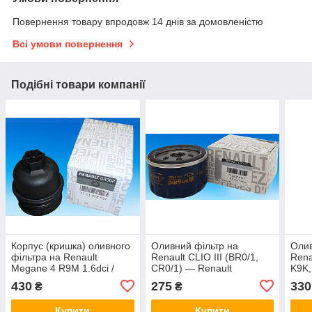
Повернення товару впродовж 14 днів за домовленістю
Всі умови повернення
Подібні товари компанії
Корпус (кришка) оливного
Оливний фільтр на
Олив
фільтра на Renault
Renault CLIO III (BR0/1,
Rena
Megane 4 R9M 1.6dci /
CR0/1) — Renault
K9K,
Renault (Original)
(Original) 7700274177
Rena
430
275
330
₴
₴
7701478537
820
Купити
Купити