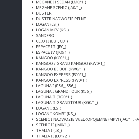
MEGANE II SEDAN (LM0/1_)
MEGANE SCENIC (JA0/1_)
DUSTER
DUSTER NADWOZIE PELNE
LOGAN (LS_)
LOGAN MCV (KS_)
SANDERO
CLIO II (BB_, CB_)
ESPACE III (JE0_)
ESPACE IV (JK0/1_)
KANGOO (KC0/1_)
KANGOO / GRAND KANGOO (KW0/1_)
KANGOO BE BOP (KW0/1_)
KANGOO EXPRESS (FC0/1_)
KANGOO EXPRESS (FW0/1_)
LAGUNA I (B56_, 556_)
LAGUNA I GRANDTOUR (K56_)
LAGUNA II (BG0/1_)
LAGUNA II GRANDTOUR (KG0/1_)
LOGAN I (LS_)
LOGAN I KOMBI (KS_)
SCENIC I NADWOZIE WIELKOPOJEMNE (MPV) (JA0/1_, FA
SCENIC II (JM0/1_)
THALIA I (LB_)
THALIA II (LU1/2_)