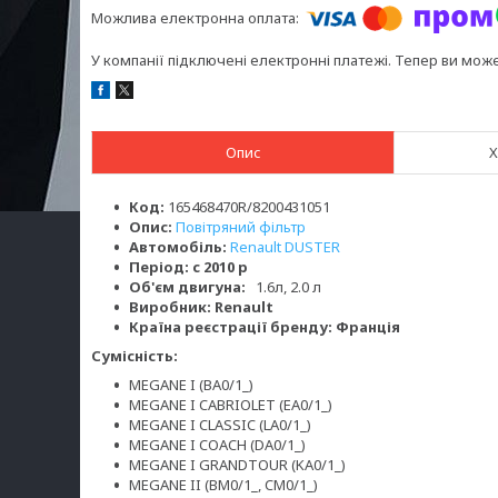
У компанії підключені електронні платежі. Тепер ви мож
Опис
Х
Код:
165468470R/8200431051
Опис:
Повітряний фільтр
Автомобіль:
Renault DUSTER
Період: c 2010 р
Об'єм двигуна:
1.6л, 2.0 л
Виробник: Renault
Країна реєстрації бренду: Франція
Сумісність:
MEGANE I (BA0/1_)
MEGANE I CABRIOLET (EA0/1_)
MEGANE I CLASSIC (LA0/1_)
MEGANE I COACH (DA0/1_)
MEGANE I GRANDTOUR (KA0/1_)
MEGANE II (BM0/1_, CM0/1_)