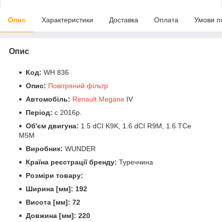
Опис
Характеристики
Доставка
Оплата
Умови п
Опис
Код:
WH 836
Опис:
Повітряний фільтр
Автомобіль:
Renault Megane
IV
Період:
c 2016р.
Об'єм двигуна:
1.5 dCI K9K, 1.6 dCI R9M, 1.6 TCe
M5M
Виробник:
WUNDER
Країна реєстрації бренду:
Туреччина
Розміри товару:
Ширина [мм]: 192
Висота [мм]: 72
Довжина [мм]: 220