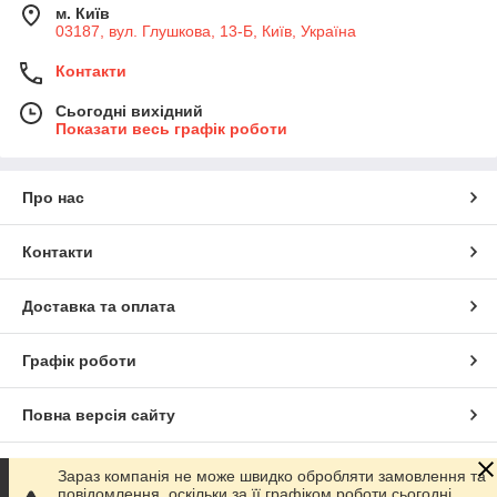
м. Київ
03187, вул. Глушкова, 13-Б, Київ, Україна
Контакти
Сьогодні вихідний
Показати весь графік роботи
Про нас
Контакти
Доставка та оплата
Графік роботи
Повна версія сайту
Сайт створено на маркетплейсі
Prom.ua
Зараз компанія не може швидко обробляти замовлення та
повідомлення, оскільки за її графіком роботи сьогодні