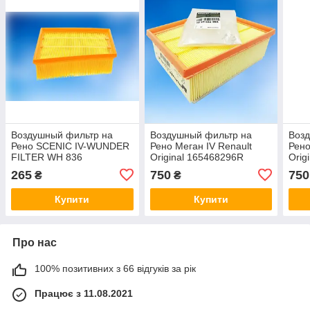
Воздушный фильтр на
Воздушный фильтр на
Воз
Рено SCENIC IV-WUNDER
Рено Меган IV Renault
Рено
FILTER WH 836
Original 165468296R
Orig
265
750
750
₴
₴
Купити
Купити
Про нас
100% позитивних з 66 відгуків за рік
Працює з 11.08.2021