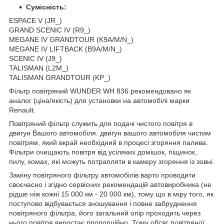
Сумісність:
ESPACE V (JR_)
GRAND SCENIC IV (R9_)
MEGANE IV GRANDTOUR (K9A/M/N_)
MEGANE IV LIFTBACK (B9A/M/N_)
SCENIC IV (J9_)
TALISMAN (L2M_)
TALISMAN GRANDTOUR (KP_)
Фільтр повітряний WUNDER WH 836 рекомендовано як
аналог (ціна/якість) для установки на автомобілі марки
Renault.
Повітряний фільтр служить для подачі чистого повітря в
двигун Вашого автомобіля. двигун вашого автомобіля чистим
повітрям, який вкрай необхідний в процесі згоряння палива.
Фільтри очищають повітря від усіляких домішок, піщинок,
пилу, комах, які можуть потрапляти в камеру згоряння із зовні.
Заміну повітряного фільтру автомобілів варто проводити
своєчасно і згідно сервісних рекомендацій автовиробника (не
рідше ніж кожні 15 000 км - 20 000 км), тому що в міру того, як
поступово відбувається зношування і повне забруднення
повітряного фільтра, його загальний опір проходить через
нього повітря виростає пропорційно. Тому обсяг повітряної