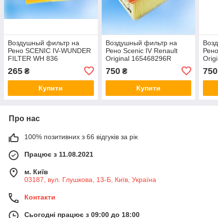
Воздушный фильтр на
Воздушный фильтр на
Воз
Рено SCENIC IV-WUNDER
Рено Scenic IV Renault
Рено
FILTER WH 836
Original 165468296R
Orig
265
750
750
₴
₴
Купити
Купити
Про нас
100% позитивних з 66 відгуків за рік
Працює з 11.08.2021
м. Київ
03187, вул. Глушкова, 13-Б, Київ, Україна
Контакти
Сьогодні працює з 09:00 до 18:00