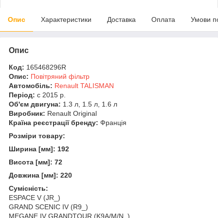
Опис
Характеристики
Доставка
Оплата
Умови п
Опис
Код:
165468296R
Опис:
Повітряний фільтр
Автомобіль:
Renault TALISMAN
Період:
c 2015 р.
Об'єм двигуна:
1.3 л, 1.5 л, 1.6 л
Виробник:
Renault Original
Країна реєстрації бренду:
Франція
Розміри товару:
Ширина [мм]: 192
Висота [мм]: 72
Довжина [мм]: 220
Сумісність:
ESPACE V (JR_)
GRAND SCENIC IV (R9_)
MEGANE IV GRANDTOUR (K9A/M/N_)