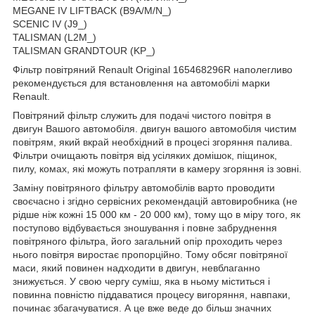
MEGANE IV LIFTBACK (B9A/M/N_)
SCENIC IV (J9_)
TALISMAN (L2M_)
TALISMAN GRANDTOUR (KP_)
Фільтр повітряний Renault Original 165468296R наполегливо
рекомендується для встановлення на автомобілі марки
Renault.
Повітряний фільтр служить для подачі чистого повітря в
двигун Вашого автомобіля. двигун вашого автомобіля чистим
повітрям, який вкрай необхідний в процесі згоряння палива.
Фільтри очищають повітря від усіляких домішок, піщинок,
пилу, комах, які можуть потрапляти в камеру згоряння із зовні.
Заміну повітряного фільтру автомобілів варто проводити
своєчасно і згідно сервісних рекомендацій автовиробника (не
рідше ніж кожні 15 000 км - 20 000 км), тому що в міру того, як
поступово відбувається зношування і повне забруднення
повітряного фільтра, його загальний опір проходить через
нього повітря виростає пропорційно. Тому обсяг повітряної
маси, який повинен надходити в двигун, невблаганно
знижується. У свою чергу суміш, яка в ньому міститься і
повинна повністю піддаватися процесу вигоряння, навпаки,
починає збагачуватися. А це вже веде до більш значних