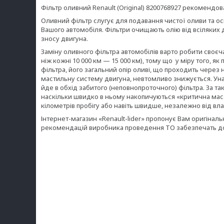
Фільтр оливний Renault (Original) 8200768927 рекомендо
Оливний фільтр слугує для подавання чистої оливи та о
Вашого автомобіля. Фільтри очищають олію від всіляких
зносу двигуна.
Заміну оливного фільтра автомобілів варто робити своєч
ніж кожні 10 000 км — 15 000 км), тому що у міру того, 
фільтра, його загальний опір оливі, що проходить через 
мастильну систему двигуна, невтомливо знижується. Уна
йде в обхід забитого (неповнопроточного) фільтра. За та
наскільки швидко в ньому накопичуються «критична маса»
кілометрів пробігу або навіть швидше, незалежно від вл
Інтернет-магазин «Renault-lider» пропонує Вам оригінальн
рекомендацій виробника проведення ТО забезпечать до