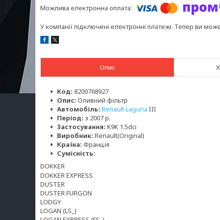
У компанії підключені електронні платежі. Тепер ви мож
Опис
Х
Код:
8200768927
Опис:
Оливний фільтр
Автомобіль:
Renault Laguna
III
Період:
з 2007 р.
Застосування:
K9K 1.5dci
Виробник:
Renault(Original)
Країна:
Франція
Сумісність:
DOKKER
DOKKER EXPRESS
DUSTER
DUSTER FURGON
LODGY
LOGAN (LS_)
LOGAN EXPRESS (FS_)