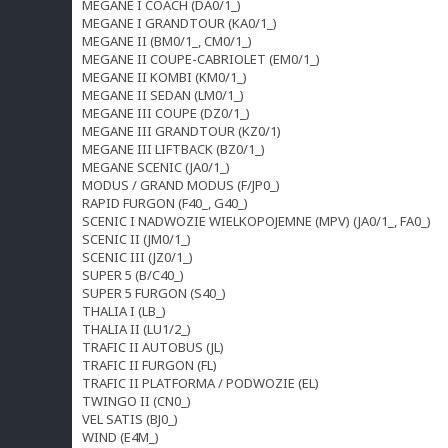
MEGANE I COACH (DA0/1_)
MEGANE I GRANDTOUR (KA0/1_)
MEGANE II (BM0/1_, CM0/1_)
MEGANE II COUPE-CABRIOLET (EM0/1_)
MEGANE II KOMBI (KM0/1_)
MEGANE II SEDAN (LM0/1_)
MEGANE III COUPE (DZ0/1_)
MEGANE III GRANDTOUR (KZ0/1)
MEGANE III LIFTBACK (BZ0/1_)
MEGANE SCENIC (JA0/1_)
MODUS / GRAND MODUS (F/JP0_)
RAPID FURGON (F40_, G40_)
SCENIC I NADWOZIE WIELKOPOJEMNE (MPV) (JA0/1_, FA0_)
SCENIC II (JM0/1_)
SCENIC III (JZ0/1_)
SUPER 5 (B/C40_)
SUPER 5 FURGON (S40_)
THALIA I (LB_)
THALIA II (LU1/2_)
TRAFIC II AUTOBUS (JL)
TRAFIC II FURGON (FL)
TRAFIC II PLATFORMA / PODWOZIE (EL)
TWINGO II (CN0_)
VEL SATIS (BJ0_)
WIND (E4M_)