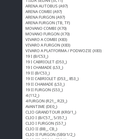
TIIDA SEDAN (SC11)
ARENA AUTOBUS (A97)
ARENA COMBI (A97)
ARENA FURGON (A97)
ARENA FURGON (TB, TF)
MOVANO COMBI (X70)
MOVANO FURGON (X70)
VIVARO A COMBI (X83)
VIVARO A FURGON (X83)
VIVARO A PLATFORMA / PODWOZIE (X83)
19 I (B/C53_)
19 I CABRIOLET (D53_)
19 I CHAMADE (L53_)
19 II (B/C53_)
19 II CABRIOLET (D53_, 853_)
19 II CHAMADE (L53_)
19 II FURGON (S53_)
4 (112_)
4 FURGON (R21_, R23_)
AVANTIME (DE0_)
CLIO GRANDTOUR (KR0/1_)
CLIO I (B/C57_, 5/357_)
CLIO I FURGON (S57_)
CLIO II (BB_, CB_)
CLIO II FURGON (SB0/1/2_)