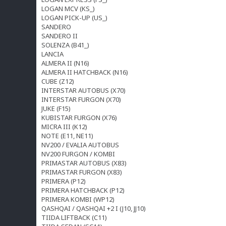
LOGAN MCV (KS_)
LOGAN PICK-UP (US_)
SANDERO
SANDERO II
SOLENZA (B41_)
LANCIA
ALMERA II (N16)
ALMERA II HATCHBACK (N16)
CUBE (Z12)
INTERSTAR AUTOBUS (X70)
INTERSTAR FURGON (X70)
JUKE (F15)
KUBISTAR FURGON (X76)
MICRA III (K12)
NOTE (E11, NE11)
NV200 / EVALIA AUTOBUS
NV200 FURGON / KOMBI
PRIMASTAR AUTOBUS (X83)
PRIMASTAR FURGON (X83)
PRIMERA (P12)
PRIMERA HATCHBACK (P12)
PRIMERA KOMBI (WP12)
QASHQAI / QASHQAI +2 I (J10, JJ10)
TIIDA LIFTBACK (C11)