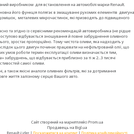
ваний виробником для встановлення на автомобілі марки Renault.
сновна його функція полягає в змащуванні рухомих елементів двигун
 домішок, металевих мікрочастинок, які призводять до підвищеного
асно та згідно із сервісними рекомендацій автовиробника (не рідше
як поступово відбувається зношування й повне забруднення оливного
нього, зростає пропорційно. Тому чистота оливи, яка надходить у
слідок цього двигун починає працювати на нефільтрованій олії, що
ких умов роботи термін експлуатації оливи визначається тим,
 забруднень, що відбувається приблизно за ті ж 2...3 тисячі
астивостей самої оливи.
і, а також якісні аналоги оливних фільтрів, які за дотримання
вге життя залізному серцю Вашого авто.
Prom.ua
Сайт створений на маркетплейсі
Продавець на Bigl.ua
Renault-Lider |
Поскаржитися на контент
|
Політика конфіденційності