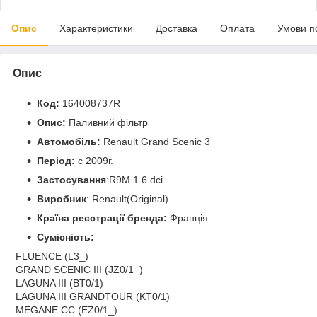
Опис
Характеристики
Доставка
Оплата
Умови п
Опис
Код:
164008737R
Опис:
Паливний фільтр
Автомобіль:
Renault Grand Scenic 3
Період:
c 2009г.
Застосування
:R9M 1.6 dci
Виробник
: Renault(Original)
Країна реєстрації бренда:
Франція
Сумісність:
FLUENCE (L3_)
GRAND SCENIC III (JZ0/1_)
LAGUNA III (BT0/1)
LAGUNA III GRANDTOUR (KT0/1)
MEGANE CC (EZ0/1_)