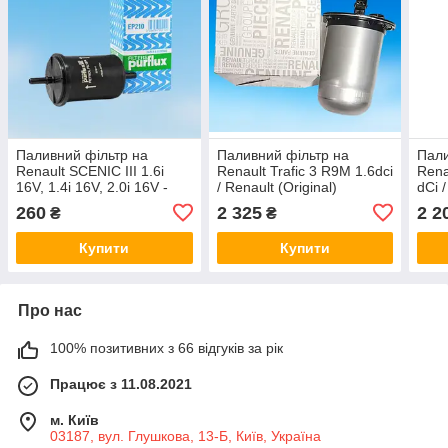
Паливний фільтр на
Паливний фільтр на
Пали
Renault SCENIC III 1.6i
Renault Trafic 3 R9M 1.6dci
Rena
16V, 1.4i 16V, 2.0i 16V -
/ Renault (Original)
dCi /
PURFLUX EP210
164004350R
164
260
2 325
2 2
₴
₴
Купити
Купити
Про нас
100% позитивних з 66 відгуків за рік
Працює з 11.08.2021
м. Київ
03187, вул. Глушкова, 13-Б, Київ, Україна