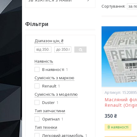
ЗВ'ЯЗАТИСЯ З НАМИ
Фільтри
Діапазон цін, ₴
Наявність
В наявності
1
Сумісність з маркою
Renault
1
152089
Сумісність з моделлю
Масляний філ
Duster
1
Renault (Orig
Тип запчастини
350 ₴
Оригінал
1
Тип техніки
В наявності
Легковий автомобіль
1