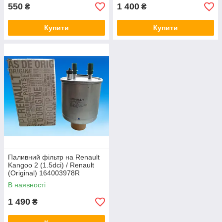
550
1 400
₴
₴
Купити
Купити
Паливний фільтр на Renault
Kangoo 2 (1.5dci) / Renault
(Original) 164003978R
В наявності
1 490
₴